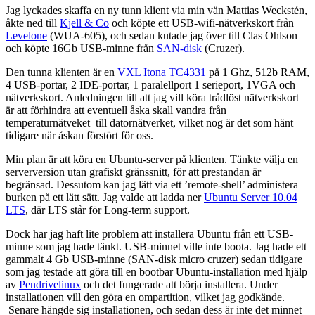
Jag lyckades skaffa en ny tunn klient via min vän Mattias Weckstén,
åkte ned till
Kjell & Co
och köpte ett USB-wifi-nätverkskort från
Levelone
(WUA-605), och sedan kutade jag över till Clas Ohlson
och köpte 16Gb USB-minne från
SAN-disk
(Cruzer).
Den tunna klienten är en
VXL Itona TC4331
på 1 Ghz, 512b RAM,
4 USB-portar, 2 IDE-portar, 1 paralellport 1 serieport, 1VGA och
nätverkskort. Anledningen till att jag vill köra trådlöst nätverkskort
är att förhindra att eventuell åska skall vandra från
temperaturnätveket till datornätverket, vilket nog är det som hänt
tidigare när åskan förstört för oss.
Min plan är att köra en Ubuntu-server på klienten. Tänkte välja en
serverversion utan grafiskt gränssnitt, för att prestandan är
begränsad. Dessutom kan jag lätt via ett ’remote-shell’ administera
burken på ett lätt sätt. Jag valde att ladda ner
Ubuntu Server 10.04
LTS
, där LTS står för Long-term support.
Dock har jag haft lite problem att installera Ubuntu från ett USB-
minne som jag hade tänkt. USB-minnet ville inte boota.
Jag hade ett
gammalt 4 Gb USB-minne (SAN-disk micro cruzer) sedan tidigare
som jag testade att göra till en bootbar Ubuntu-installation med hjälp
av
Pendrivelinux
och det fungerade att börja installera. Under
installationen vill den göra en ompartition, vilket jag godkände.
Senare hängde sig installationen, och sedan dess är inte det minnet