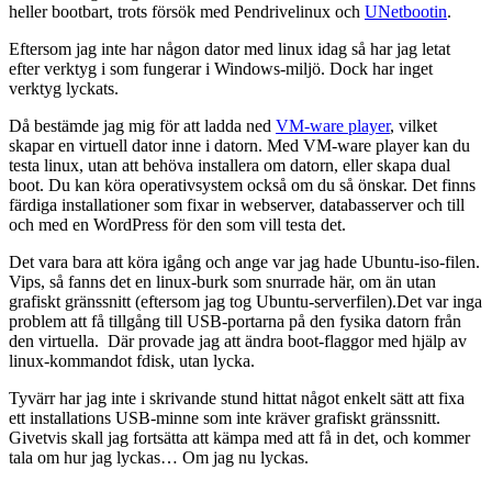
heller bootbart, trots försök med Pendrivelinux och
UNetbootin
.
Eftersom jag inte har någon dator med linux idag så har jag letat
efter verktyg i som fungerar i Windows-miljö. Dock har inget
verktyg lyckats.
Då bestämde jag mig för att ladda ned
VM-ware player
, vilket
skapar en virtuell dator inne i datorn. Med VM-ware player kan du
testa linux, utan att behöva installera om datorn, eller skapa dual
boot. Du kan köra operativsystem också om du så önskar. Det finns
färdiga installationer som fixar in webserver, databasserver och till
och med en WordPress för den som vill testa det.
Det vara bara att köra igång och ange var jag hade Ubuntu-iso-filen.
Vips, så fanns det en linux-burk som snurrade här, om än utan
grafiskt gränssnitt (eftersom jag tog Ubuntu-serverfilen).Det var inga
problem att få tillgång till USB-portarna på den fysika datorn från
den virtuella. Där provade jag att ändra boot-flaggor med hjälp av
linux-kommandot fdisk, utan lycka.
Tyvärr har jag inte i skrivande stund hittat något enkelt sätt att fixa
ett installations USB-minne som inte kräver grafiskt gränssnitt.
Givetvis skall jag fortsätta att kämpa med att få in det, och kommer
tala om hur jag lyckas… Om jag nu lyckas.