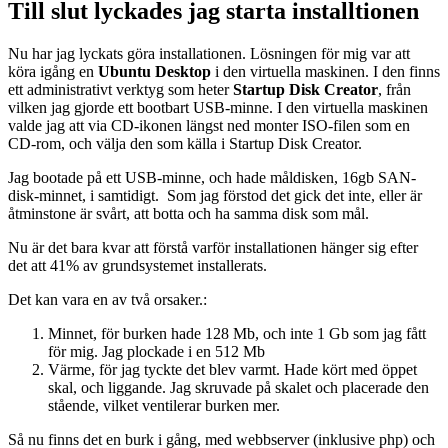
Till slut lyckades jag starta installtionen
Nu har jag lyckats göra installationen. Lösningen för mig var att
köra igång en
Ubuntu Desktop
i den virtuella maskinen. I den finns
ett administrativt verktyg som heter
Startup Disk Creator
, från
vilken jag gjorde ett bootbart USB-minne. I den virtuella maskinen
valde jag att via CD-ikonen längst ned monter ISO-filen som en
CD-rom, och välja den som källa i Startup Disk Creator.
Jag bootade på ett USB-minne, och hade måldisken, 16gb SAN-
disk-minnet, i samtidigt. Som jag förstod det gick det inte, eller är
åtminstone är svårt, att botta och ha samma disk som mål.
Nu är det bara kvar att förstå varför installationen hänger sig efter
det att 41% av grundsystemet installerats.
Det kan vara en av två orsaker.:
Minnet, för burken hade 128 Mb, och inte 1 Gb som jag fått
för mig. Jag plockade i en 512 Mb
Värme, för jag tyckte det blev varmt. Hade kört med öppet
skal, och liggande. Jag skruvade på skalet och placerade den
stående, vilket ventilerar burken mer.
Så nu finns det en burk i gång, med webbserver (inklusive php) och