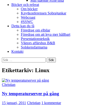
Min stående #ffse-lista
Böcker och referat
Om böcker
Knytkonferensen Sobra|tankar
Webcoast
#SSWC
Detta kan du få
Föredrag om elbilar
Föredrag om att leva mer hållbart
Presentationsteknik
Viktors affärshus B&B
Solskensfarmarna
Kontakt
Sök
efter:
Etikettarkiv: Linux
Christian
Ny temperaturserver på gång
15 januari, 2011
Christian
1 kommentar