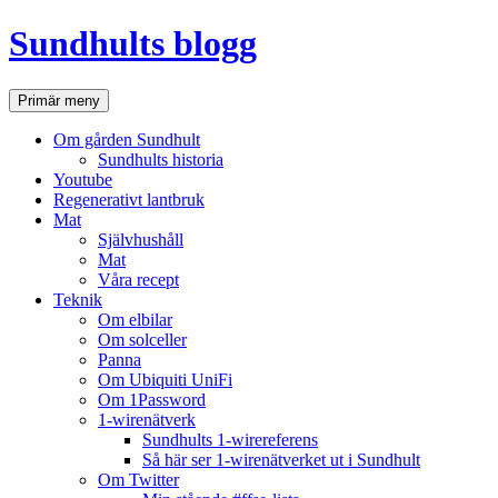
Hoppa
Sundhults blogg
till
innehåll
Sök
Primär meny
Om gården Sundhult
Sundhults historia
Youtube
Regenerativt lantbruk
Mat
Självhushåll
Mat
Våra recept
Teknik
Om elbilar
Om solceller
Panna
Om Ubiquiti UniFi
Om 1Password
1-wirenätverk
Sundhults 1-wirereferens
Så här ser 1-wirenätverket ut i Sundhult
Om Twitter