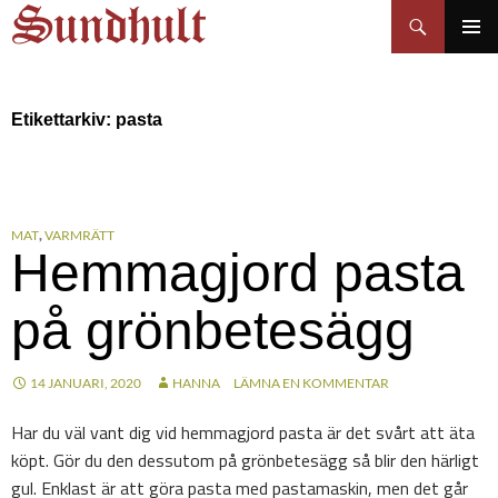
Sundhults blogg
Hoppa
Sök
till
PRIMÄR
innehåll
MENY
Etikettarkiv: pasta
MAT
,
VARMRÄTT
Hemmagjord pasta
på grönbetesägg
14 JANUARI, 2020
HANNA
LÄMNA EN KOMMENTAR
Har du väl vant dig vid hemmagjord pasta är det svårt att äta
köpt. Gör du den dessutom på grönbetesägg så blir den härligt
gul. Enklast är att göra pasta med pastamaskin, men det går