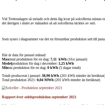
Vid Trettondagen så snöade och detta låg kvar på solcellerna nästan e
det återigen i slutet av månaden så att solcellerna täcktes av snö.
Som synes i diagrammet var det en försumbar produktion sett till janua
Här är data för januari månad:
Max
imal produktion för en dag:
7,11
kWh
(16:e januari)
Medel
produktion för dag i december:
1,25 kWh
Min
sta produktion för en dag:
0 kWh
(5 dagar totalt)
Totalt producerat i januari:
38,90 kWh
(201 kWh mindre än beräknat
Total produktion 2021:
0,04 MWh
(201 kWh mindre än beräknat)
Rapport över solelsproduktion september 2021