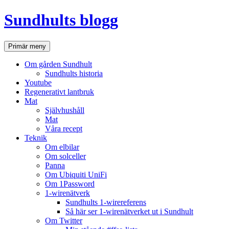
Hoppa
Sundhults blogg
till
innehåll
Sök
Primär meny
Om gården Sundhult
Sundhults historia
Youtube
Regenerativt lantbruk
Mat
Självhushåll
Mat
Våra recept
Teknik
Om elbilar
Om solceller
Panna
Om Ubiquiti UniFi
Om 1Password
1-wirenätverk
Sundhults 1-wirereferens
Så här ser 1-wirenätverket ut i Sundhult
Om Twitter