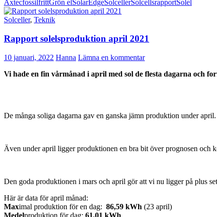
Axtec
fossilfritt
Grön el
SolarEdge
Solceller
Solcellsrapport
Solel
Solceller
,
Teknik
Rapport solelsproduktion april 2021
10 januari, 2022
Hanna
Lämna en kommentar
Vi hade en fin vårmånad i april med sol de flesta dagarna och fo
De många soliga dagarna gav en ganska jämn produktion under april.
Även under april ligger produktionen en bra bit över prognosen och 
Den goda produktionen i mars och april gör att vi nu ligger på plus se
Här är data för april månad:
Max
imal produktion för en dag:
86,59 kWh
(23 april)
Medel
produktion för dag:
61,01 kWh