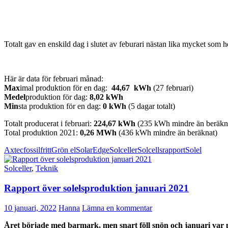
Totalt gav en enskild dag i slutet av feburari nästan lika mycket som h
Här är data för februari månad:
Max
imal produktion för en dag:
44,67 kWh
(27 februari)
Medel
produktion för dag:
8,02 kWh
Min
sta produktion för en dag:
0 kWh
(5 dagar totalt)
Totalt producerat i februari:
224,67
kWh
(235 kWh mindre än beräkn
Total produktion 2021:
0,26 MWh
(436 kWh mindre än beräknat)
Axtec
fossilfritt
Grön el
SolarEdge
Solceller
Solcellsrapport
Solel
Solceller
,
Teknik
Rapport över solelsproduktion januari 2021
10 januari, 2022
Hanna
Lämna en kommentar
Året började med barmark, men snart föll snön och januari var