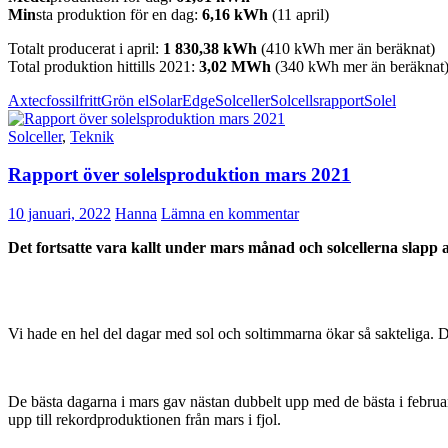
Min
sta produktion för en dag:
6,16 kWh
(11 april)
Totalt producerat i april:
1 830,38
kWh
(410 kWh mer än beräknat)
Total produktion hittills 2021:
3,02 MWh
(340 kWh mer än beräknat
Axtec
fossilfritt
Grön el
SolarEdge
Solceller
Solcellsrapport
Solel
Solceller
,
Teknik
Rapport över solelsproduktion mars 2021
10 januari, 2022
Hanna
Lämna en kommentar
Det fortsatte vara kallt under mars månad och solcellerna slapp a
Vi hade en hel del dagar med sol och soltimmarna ökar så sakteliga. De
De bästa dagarna i mars gav nästan dubbelt upp med de bästa i febru
upp till rekordproduktionen från mars i fjol.