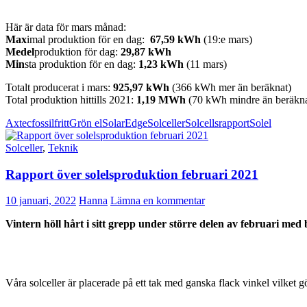
Här är data för mars månad:
Max
imal produktion för en dag:
67,59 kWh
(19:e mars)
Medel
produktion för dag:
29,87 kWh
Min
sta produktion för en dag:
1,23 kWh
(11 mars)
Totalt producerat i mars:
925,97
kWh
(366 kWh mer än beräknat)
Total produktion hittills 2021:
1,19 MWh
(70 kWh mindre än beräkna
Axtec
fossilfritt
Grön el
SolarEdge
Solceller
Solcellsrapport
Solel
Solceller
,
Teknik
Rapport över solelsproduktion februari 2021
10 januari, 2022
Hanna
Lämna en kommentar
Vintern höll hårt i sitt grepp under större delen av februari med
Våra solceller är placerade på ett tak med ganska flack vinkel vilket 