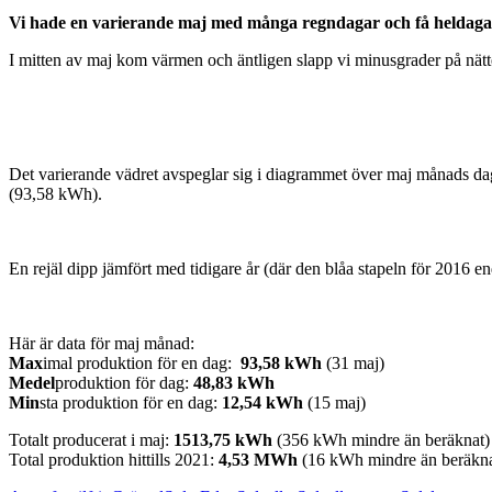
Vi hade en varierande maj med många regndagar och få heldaga
I mitten av maj kom värmen och äntligen slapp vi minusgrader på nätt
Det varierande vädret avspeglar sig i diagrammet över maj månads dag
(93,58 kWh).
En rejäl dipp jämfört med tidigare år (där den blåa stapeln för 2016 e
Här är data för maj månad:
Max
imal produktion för en dag:
93,58 kWh
(31 maj)
Medel
produktion för dag:
48,83 kWh
Min
sta produktion för en dag:
12,54 kWh
(15 maj)
Totalt producerat i maj:
1513,75
kWh
(356 kWh mindre än beräknat)
Total produktion hittills 2021:
4,53 MWh
(16 kWh mindre än beräkna