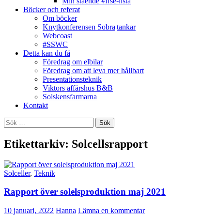
Min stående #ffse-lista
Böcker och referat
Om böcker
Knytkonferensen Sobra|tankar
Webcoast
#SSWC
Detta kan du få
Föredrag om elbilar
Föredrag om att leva mer hållbart
Presentationsteknik
Viktors affärshus B&B
Solskensfarmarna
Kontakt
Sök
efter:
Etikettarkiv: Solcellsrapport
Solceller
,
Teknik
Rapport över solelsproduktion maj 2021
10 januari, 2022
Hanna
Lämna en kommentar