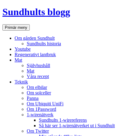
Hoppa
Sundhults blogg
till
innehåll
Sök
Primär meny
Om gården Sundhult
Sundhults historia
Youtube
Regenerativt lantbruk
Mat
Självhushåll
Mat
Våra recept
Teknik
Om elbilar
Om solceller
Panna
Om Ubiquiti UniFi
Om 1Password
1-wirenätverk
Sundhults 1-wirereferens
Så här ser 1-wirenätverket ut i Sundhult
Om Twitter