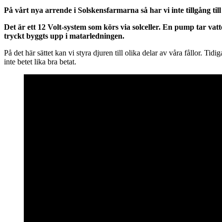
På vårt nya arrende i Solskensfarmarna så har vi inte tillgång till
Det är ett 12 Volt-system som körs via solceller. En pump tar va
tryckt byggts upp i matarledningen.
På det här sättet kan vi styra djuren till olika delar av våra fållor. Ti
inte betet lika bra betat.