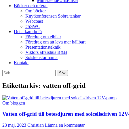
Min stående #ffse-lista
Böcker och referat
Om böcker
Knytkonferensen Sobra|tankar
Webcoast
#SSWC
Detta kan du få
Föredrag om elbilar
Föredrag om att leva mer hållbart
Presentationsteknik
Viktors affärshus B&B
Solskensfarmarna
Kontakt
Sök
efter:
Etikettarkiv: vatten off-grid
Om bloggen
Vatten off-grid till betesdjuren med solcellsdriven 1
23 maj, 2023
Christian
Lämna en kommentar