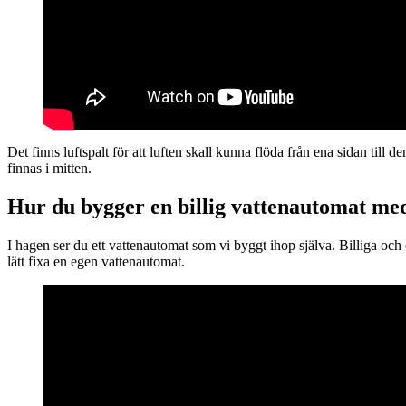
Det finns luftspalt för att luften skall kunna flöda från ena sidan ti
finnas i mitten.
Hur du bygger en billig vattenautomat med 
I hagen ser du ett vattenautomat som vi byggt ihop själva. Billiga oc
lätt fixa en egen vattenautomat.