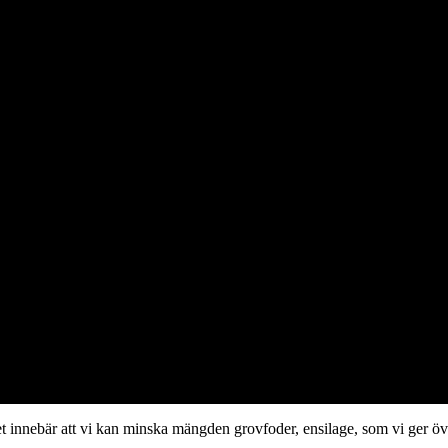
Det innebär att vi kan minska mängden grovfoder, ensilage, som vi ger öv