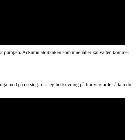
 ovanför pumpen. Ackumulatortanken som innehåller kallvatten kommer
änga med på en steg-för-steg beskrivning på hur vi gjorde så kan du