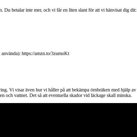
u betalar inte mer, och vi får en liten slant för att vi hänvisat dig dit:
ll använda): https://amzn.to/3zumoKt
tering. Vi visar även hur vi håller på att bekämpa örnbräken med hjälp
en och vattnet. Det så att eventuella skador vid läckage skall minska.