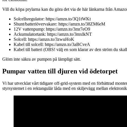
Vill du köpa prylarna kan du göra det via de här länkarna från Amazon. D
Solcellsregulator: https://amzn.to/3Q1tWKt
Shunt/batteriövervakare: https://amzn.to/38ZM6eM
12V vattenpump: https://amzn.to/3mr7eO9
Ackumulatortank: https://amzn.to/3mxlkNT
Solcell: https://amzn.to/3zwuHoK
Kabel till solcell: https://amzn.to/3aBCveA
Kabel till batteri (OBS! välj en som klarar av den ström du ska
Glöm inte säkra av pumpen på lämpligt sätt.
Pumpar vatten till djuren vid ödetorpet
Vi har utvecklat vårt tidigare off-grid-system med en förbättrad mon
styrsystemet i en rektangulär låda med en skiljevägg mellan elektronik