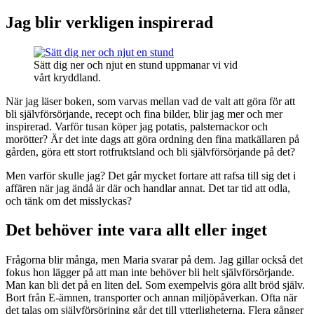
Jag blir verkligen inspirerad
Sätt dig ner och njut en stund uppmanar vi vid
vårt kryddland.
När jag läser boken, som varvas mellan vad de valt att göra för att
bli självförsörjande, recept och fina bilder, blir jag mer och mer
inspirerad. Varför tusan köper jag potatis, palsternackor och
morötter? Är det inte dags att göra ordning den fina matkällaren på
gården, göra ett stort rotfruktsland och bli självförsörjande på det?
Men varför skulle jag? Det går mycket fortare att rafsa till sig det i
affären när jag ändå är där och handlar annat. Det tar tid att odla,
och tänk om det misslyckas?
Det behöver inte vara allt eller inget
Frågorna blir många, men Maria svarar på dem. Jag gillar också det
fokus hon lägger på att man inte behöver bli helt självförsörjande.
Man kan bli det på en liten del. Som exempelvis göra allt bröd själv.
Bort från E-ämnen, transporter och annan miljöpåverkan. Ofta när
det talas om självförsörjning går det till ytterligheterna. Flera gånger