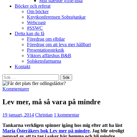
Min stående #ffse-lista
Böcker och referat
Om böcker
Knytkonferensen Sobra|tankar
Webcoast
#SSWC
Detta kan du få
Föredrag om elbilar
Föredrag om att leva mer hållbart
Presentationsteknik
Viktors affärshus B&B
Solskensfarmarna
Kontakt
Sök
efter:
Kommentarer
Lev mer, må så vara på mindre
19 januari, 2014
Christian
1 kommentar
Tankarna verkligen spinner igång hos mig efter att ha läst
Maria Österåkers bok Lev mer på mindre
. Jag blir otroligt
peppad av att ta tag i saker här hemma och bli mindre