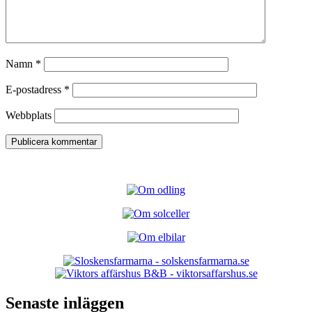
Namn
*
E-postadress
*
Webbplats
Senaste inläggen