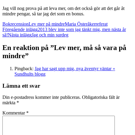
Jag vill nog prova på att leva mer, om det också gör att det går åt
mindre pengar, så tar jag det som en bonus.
Bokrecension
Lev mer på mindre
Maria Österåker
referat
Inläggsnavigering
Föregående inlägg
2013 blev inte som jag tänkt mig, men nästa år
så!
Nästa inlägg
Jag och min surdeg
En reaktion på ”Lev mer, må så vara på
mindre”
Pingback:
Jag har sagt upp mig, nya äventyr väntar «
Sundhults blogg
Lämna ett svar
Din e-postadress kommer inte publiceras.
Obligatoriska fält är
märkta
*
Kommentar
*