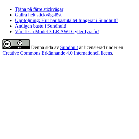
Tjäna på färre stickvägar
Gallra helt stickvägslöst
Uppföljning: Hur har bastutältet fungerat i Sundhult?
Äntligen bastu i Sundhult!
Vår Tesla Model 3 LR AWD fyller fyra år!
Denna sida
av
Sundhult
är licensierad under en
Creative Commons Erkännande 4.0 Internationell licens
.