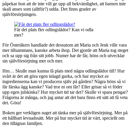
påpekar hon att de inte vill ge upp all bekvämlighet, att barnen inte
skall anses som (alltför?) udda. Det finns grader av
självförsörjningen.
Får det plats fler odlingslådor? Kan vi odla
mer?
För Österåkers handlade det dessutom att Maria och Jenk ville vara
mer tillsammans, kanske arbeta ihop. Det gjorde att Maria tog steget
och sa upp sig från sitt jobb. Numer har de får, höns och utvecklar
sin självförsörjning mer och mer.
Hm… Skulle man kunna få plats med några odlingslådor till? Hur
svårt är det att göra egen inlagd gurka, och hur mycket av
ingredienserna kan vi producera själv på gården? Några höns så vi
får färska ägg kanske? Vad tror ni om får? Eller grisar så vi föder
upp egen julskinka? Hur mycket tid tar det? Skulle vi spara pengar?
Frågorna är många, och jag antar att det bara finns ett sätt att få veta
det. Göra!
Boken ger verkligen suget att tänka mer på självförsörjning. Mer på
ett hållbart levnadssätt. Mer på hur mycket tid är värt, speciellt om
den tillägnas familjen.