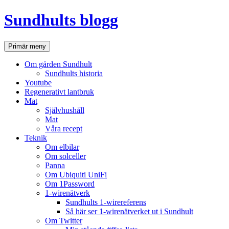
Hoppa
Sundhults blogg
till
innehåll
Sök
Primär meny
Om gården Sundhult
Sundhults historia
Youtube
Regenerativt lantbruk
Mat
Självhushåll
Mat
Våra recept
Teknik
Om elbilar
Om solceller
Panna
Om Ubiquiti UniFi
Om 1Password
1-wirenätverk
Sundhults 1-wirereferens
Så här ser 1-wirenätverket ut i Sundhult
Om Twitter