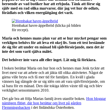
beroende av vad butiker har att erbjuda. Tänk att förse sig
själv med en rad olika marvaror, där jag vet hur de odlats,
förädlats och vilken energiåtgång det varit.
Hembakat havre-äppelbröd (klicka på bilden
för recept).
Maria och hennes mans plan var att se hur mycket pengar som
verkligen behövs för att leva ett okej liv. Som ett test bestämde
de sig för att under en månad bli självförsörjande, men det är
inte det som varit själva målet.
Det behöver inte vara allt eller inget. Låt mig få förklara.
I boken berättar Maria om hur hon och hennes man Jenk tyckte att
livet mest var att arbete och att jäkta till olika aktiviteter. Något de
gärna ville bryta och få mer tid för familjen. En kväll i glada
vänners lag slängde de ur sig idén om att vara självförsörjande, om
så bara för en månad. Den där tokiga idéen växte till sig och blev
verklighet sensommaren 2010.
Det går bra att följa Marias familj även utanför boken.
Hon bloggar
nämligen flitigt, där hon berättar om livet på gården
Flemmingsbacken
i det finländska Österbotten.