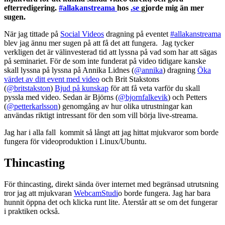
efterredigering.
#allakanstreama
hos
.se
gjorde mig än mer
sugen.
När jag tittade på
Social Videos
dragning på eventet
#allakanstreama
blev jag ännu mer sugen på att få det att fungera. Jag tycker
verkligen det är välinvesterad tid att lyssna på vad som har att sägas
på seminariet. För de som inte funderat på video tidigare kanske
skall lyssna på lyssna på Annika Lidnes (
@annika
) dragning
Öka
värdet av ditt event med video
och Brit Stakstons
(
@britstakston
)
Bjud på kunskap
för att få veta varför du skall
pyssla med video. Sedan är Björns (
@bjornfalkevik
) och Petters
(
@petterkarlsson
) genomgång av hur olika utrustningar kan
användas riktigt intressant för den som vill börja live-streama.
Jag har i alla fall kommit så långt att jag hittat mjukvaror som borde
fungera för videoproduktion i Linux/Ubuntu.
Thincasting
För thincasting, direkt sända över internet med begränsad utrutsning
tror jag att mjukvaran
WebcamStudi
o borde fungera. Jag har bara
hunnit öppna det och klicka runt lite. Återstår att se om det fungerar
i praktiken också.