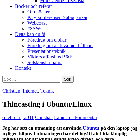
Min stående #ffse-lista
Böcker och referat
Om böcker
Knytkonferensen Sobra|tankar
Webcoast
#SSWC
Detta kan du få
Föredrag om elbilar
Föredrag om att leva mer hållbart
Presentationsteknik
Viktors affärshus B&B
Solskensfarmarna
Kontakt
Sök
efter:
Christian
,
Internet
,
Teknik
Thincasting i Ubuntu/Linux
6 februari, 2011
Christian
Lämna en kommentar
Jag har sett en utmaning att använda
Ubuntu
på den laptop jag
nyligen köpte. I utmaningen har det ingått att hitta lämplig
mjukvara för att kunna sända video direkt, och göra