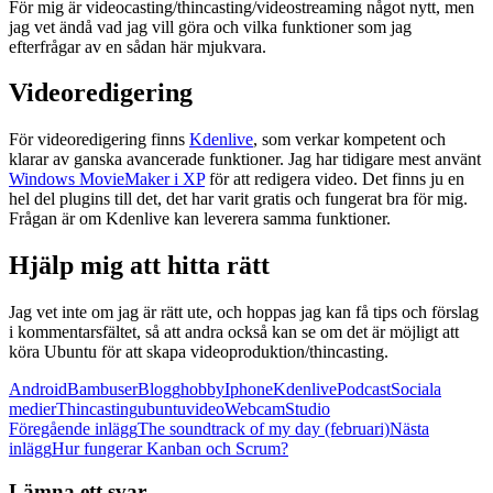
För mig är videocasting/thincasting/videostreaming något nytt, men
jag vet ändå vad jag vill göra och vilka funktioner som jag
efterfrågar av en sådan här mjukvara.
Videoredigering
För videoredigering finns
Kdenlive
, som verkar kompetent och
klarar av ganska avancerade funktioner. Jag har tidigare mest använt
Windows MovieMaker i XP
för att redigera video. Det finns ju en
hel del plugins till det, det har varit gratis och fungerat bra för mig.
Frågan är om Kdenlive kan leverera samma funktioner.
Hjälp mig att hitta rätt
Jag vet inte om jag är rätt ute, och hoppas jag kan få tips och förslag
i kommentarsfältet, så att andra också kan se om det är möjligt att
köra Ubuntu för att skapa videoproduktion/thincasting.
Android
Bambuser
Blogg
hobby
Iphone
Kdenlive
Podcast
Sociala
medier
Thincasting
ubuntu
video
WebcamStudio
Inläggsnavigering
Föregående inlägg
The soundtrack of my day (februari)
Nästa
inlägg
Hur fungerar Kanban och Scrum?
Lämna ett svar