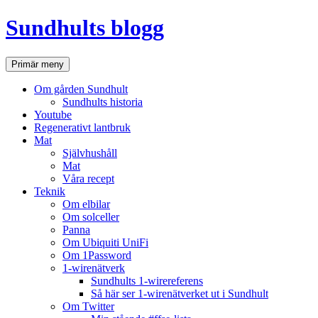
Hoppa
Sundhults blogg
till
innehåll
Sök
Primär meny
Om gården Sundhult
Sundhults historia
Youtube
Regenerativt lantbruk
Mat
Självhushåll
Mat
Våra recept
Teknik
Om elbilar
Om solceller
Panna
Om Ubiquiti UniFi
Om 1Password
1-wirenätverk
Sundhults 1-wirereferens
Så här ser 1-wirenätverket ut i Sundhult
Om Twitter