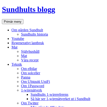
Hoppa
Sundhults blogg
till
innehåll
Sök
Primär meny
Om gården Sundhult
Sundhults historia
Youtube
Regenerativt lantbruk
Mat
Självhushåll
Mat
Våra recept
Teknik
Om elbilar
Om solceller
Panna
Om Ubiquiti UniFi
Om 1Password
1-wirenätverk
Sundhults 1-wirereferens
Så här ser 1-wirenätverket ut i Sundhult
Om Twitter