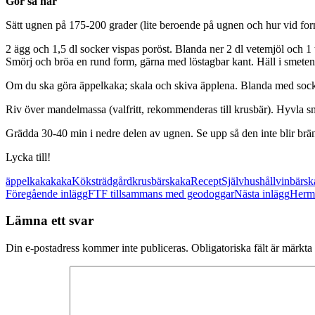
Gör så här
Sätt ugnen på 175-200 grader (lite beroende på ugnen och hur vid fo
2 ägg och 1,5 dl socker vispas poröst. Blanda ner 2 dl vetemjöl och 1 
Smörj och bröa en rund form, gärna med löstagbar kant. Häll i smeten
Om du ska göra äppelkaka; skala och skiva äpplena. Blanda med socker
Riv över mandelmassa (valfritt, rekommenderas till krusbär). Hyvla smö
Grädda 30-40 min i nedre delen av ugnen. Se upp så den inte blir brä
Lycka till!
äppelkaka
kaka
Köksträdgård
krusbärskaka
Recept
Självhushåll
vinbärsk
Inläggsnavigering
Föregående inlägg
FTF tillsammans med geodoggar
Nästa inlägg
Herm
Lämna ett svar
Din e-postadress kommer inte publiceras.
Obligatoriska fält är märkta