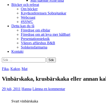
Min stående #ffse-lista
Böcker och referat
Om böcker
Knytkonferensen Sobra|tankar
Webcoast
#SSWC
Detta kan du få
Föredrag om elbilar
Föredrag om att leva mer hållbart
Presentationsteknik
Viktors affärshus B&B
Solskensfarmarna
Kontakt
Sök
efter:
Fika
,
Kakor
,
Mat
Vinbärskaka, krusbärskaka eller annan ka
29 juli, 2011
Hanna
Lämna en kommentar
Svart vinbärskaka