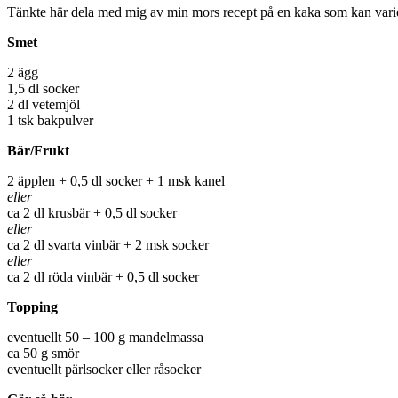
Tänkte här dela med mig av min mors recept på en kaka som kan varieras
Smet
2 ägg
1,5 dl socker
2 dl vetemjöl
1 tsk bakpulver
Bär/Frukt
2 äpplen + 0,5 dl socker + 1 msk kanel
eller
ca 2 dl krusbär + 0,5 dl socker
eller
ca 2 dl svarta vinbär + 2 msk socker
eller
ca 2 dl röda vinbär + 0,5 dl socker
Topping
eventuellt 50 – 100 g mandelmassa
ca 50 g smör
eventuellt pärlsocker eller råsocker