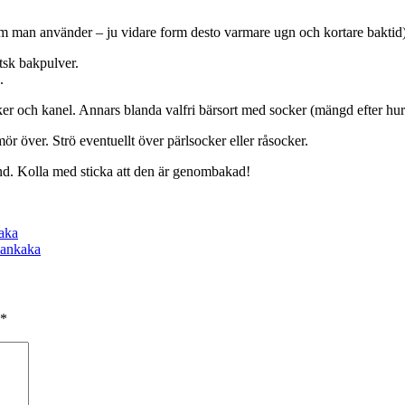
rm man använder – ju vidare form desto varmare ugn och kortare baktid)
tsk bakpulver.
.
 och kanel. Annars blanda valfri bärsort med socker (mängd efter hur su
r över. Strö eventuellt över pärlsocker eller råsocker.
nd. Kolla med sticka att den är genombakad!
aka
ankaka
*