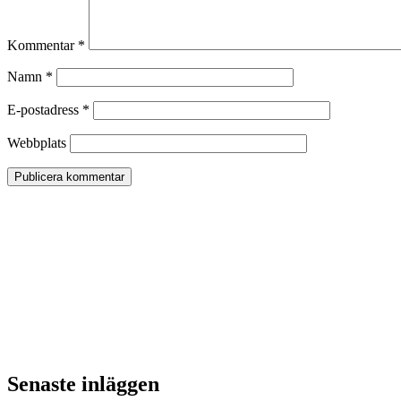
Kommentar
*
Namn
*
E-postadress
*
Webbplats
Senaste inläggen