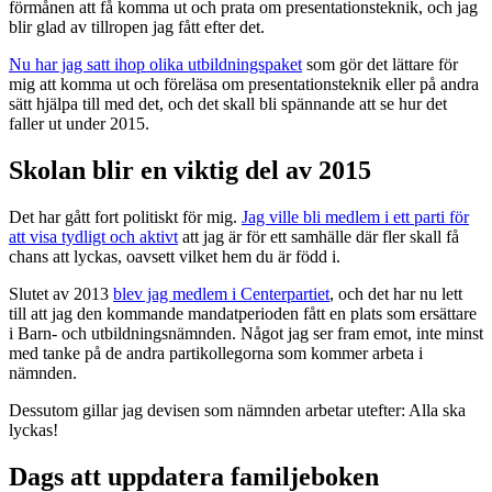
förmånen att få komma ut och prata om presentationsteknik, och jag
blir glad av tillropen jag fått efter det.
Nu har jag satt ihop olika utbildningspaket
som gör det lättare för
mig att komma ut och föreläsa om presentationsteknik eller på andra
sätt hjälpa till med det, och det skall bli spännande att se hur det
faller ut under 2015.
Skolan blir en viktig del av 2015
Det har gått fort politiskt för mig.
Jag ville bli medlem i ett parti för
att visa tydligt och aktivt
att jag är för ett samhälle där fler skall få
chans att lyckas, oavsett vilket hem du är född i.
Slutet av 2013
blev jag medlem i Centerpartiet
, och det har nu lett
till att jag den kommande mandatperioden fått en plats som ersättare
i Barn- och utbildningsnämnden. Något jag ser fram emot, inte minst
med tanke på de andra partikollegorna som kommer arbeta i
nämnden.
Dessutom gillar jag devisen som nämnden arbetar utefter: Alla ska
lyckas!
Dags att uppdatera familjeboken