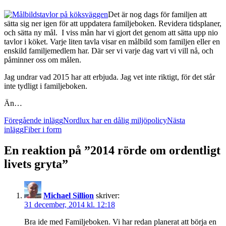
Det är nog dags för familjen att
sätta sig ner igen för att uppdatera familjeboken. Revidera tidsplaner,
och sätta ny mål. I viss mån har vi gjort det genom att sätta upp nio
tavlor i köket. Varje liten tavla visar en målbild som familjen eller en
enskild familjemedlem har. Där ser vi varje dag vart vi vill nå, och
påminner oss om målen.
Jag undrar vad 2015 har att erbjuda. Jag vet inte riktigt, för det står
inte tydligt i familjeboken.
Än…
Inläggsnavigering
Föregående inlägg
Nordlux har en dålig miljöpolicy
Nästa
inlägg
Fiber i form
En reaktion på ”2014 rörde om ordentligt
livets gryta”
Michael Sillion
skriver:
31 december, 2014 kl. 12:18
Bra ide med Familjeboken. Vi har redan planerat att börja en