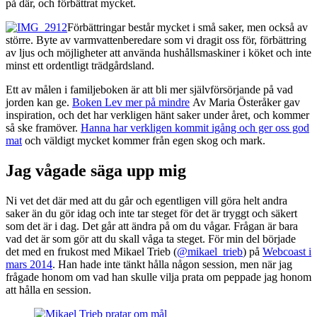
på där, och förbättrat mycket.
Förbättringar består mycket i små saker, men också av
större. Byte av varmvattenberedare som vi dragit oss för, förbättring
av ljus och möjligheter att använda hushållsmaskiner i köket och inte
minst ett ordentligt trädgårdsland.
Ett av målen i familjeboken är att bli mer självförsörjande på vad
jorden kan ge.
Boken Lev mer på mindre
Av Maria Österåker gav
inspiration, och det har verkligen hänt saker under året, och kommer
så ske framöver.
Hanna har verkligen kommit igång och ger oss god
mat
och väldigt mycket kommer från egen skog och mark.
Jag vågade säga upp mig
Ni vet det där med att du går och egentligen vill göra helt andra
saker än du gör idag och inte tar steget för det är tryggt och säkert
som det är i dag. Det går att ändra på om du vågar. Frågan är bara
vad det är som gör att du skall våga ta steget. För min del började
det med en frukost med Mikael Trieb (
@mikael_trieb
) på
Webcoast i
mars 2014
. Han hade inte tänkt hålla någon session, men när jag
frågade honom om vad han skulle vilja prata om peppade jag honom
att hålla en session.