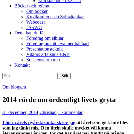
Min stående #ffse-lista
Böcker och referat
Om böcker
Knytkonferensen Sobra|tankar
Webcoast
#SSWC
Detta kan du få
Föredrag om elbilar
Föredrag om att leva mer hållbart
Presentationsteknik
Viktors affärshus B&B
Solskensfarmarna
Kontakt
Sök
efter:
Om bloggen
2014 rörde om ordentligt livets gryta
31 december, 2014
Christian
1 kommentar
I förra årets nyårskrönika skrev jag
att året som gick inte blev
som jag tänkt mig. Den titeln skulle mycket väl kunna
återanvändas i år igen, för det här året har bjudit på många