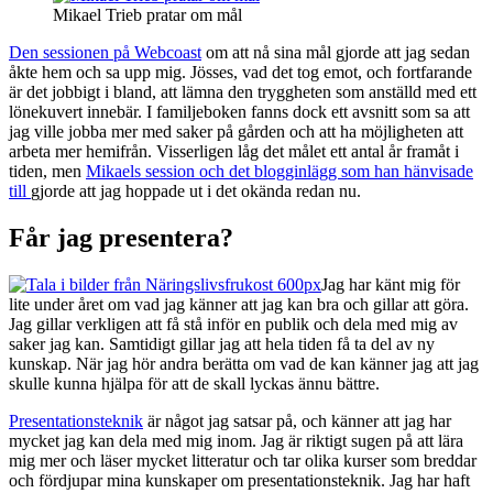
Mikael Trieb pratar om mål
Den sessionen på Webcoast
om att nå sina mål gjorde att jag sedan
åkte hem och sa upp mig. Jösses, vad det tog emot, och fortfarande
är det jobbigt i bland, att lämna den tryggheten som anställd med ett
lönekuvert innebär. I familjeboken fanns dock ett avsnitt som sa att
jag ville jobba mer med saker på gården och att ha möjligheten att
arbeta mer hemifrån. Visserligen låg det målet ett antal år framåt i
tiden, men
Mikaels session och det blogginlägg som han hänvisade
till
gjorde att jag hoppade ut i det okända redan nu.
Får jag presentera?
Jag har känt mig för
lite under året om vad jag känner att jag kan bra och gillar att göra.
Jag gillar verkligen att få stå inför en publik och dela med mig av
saker jag kan. Samtidigt gillar jag att hela tiden få ta del av ny
kunskap. När jag hör andra berätta om vad de kan känner jag att jag
skulle kunna hjälpa för att de skall lyckas ännu bättre.
Presentationsteknik
är något jag satsar på, och känner att jag har
mycket jag kan dela med mig inom. Jag är riktigt sugen på att lära
mig mer och läser mycket litteratur och tar olika kurser som breddar
och fördjupar mina kunskaper om presentationsteknik. Jag har haft