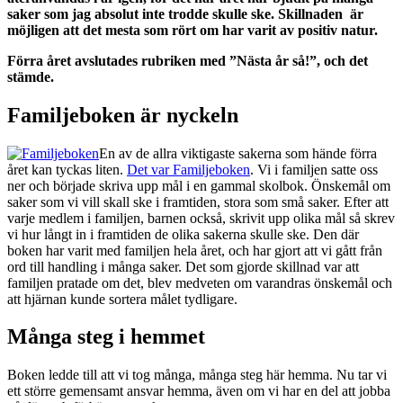
saker som jag absolut inte trodde skulle ske. Skillnaden är
möjligen att det mesta som rört om har varit av positiv natur.
Förra året avslutades rubriken med ”Nästa år så!”, och det
stämde.
Familjeboken är nyckeln
En av de allra viktigaste sakerna som hände förra
året kan tyckas liten.
Det var Familjeboken
. Vi i familjen satte oss
ner och började skriva upp mål i en gammal skolbok. Önskemål om
saker som vi vill skall ske i framtiden, stora som små saker. Efter att
varje medlem i familjen, barnen också, skrivit upp olika mål så skrev
vi hur långt in i framtiden de olika sakerna skulle ske. Den där
boken har varit med familjen hela året, och har gjort att vi gått från
ord till handling i många saker. Det som gjorde skillnad var att
familjen pratade om det, blev medveten om varandras önskemål och
att hjärnan kunde sortera målet tydligare.
Många steg i hemmet
Boken ledde till att vi tog många, många steg här hemma. Nu tar vi
ett större gemensamt ansvar hemma, även om vi har en del att jobba