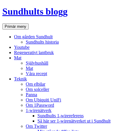
Hoppa
Sundhults blogg
till
innehåll
Sök
Primär meny
Om gården Sundhult
Sundhults historia
Youtube
Regenerativt lantbruk
Mat
Självhushåll
Mat
Våra recept
Teknik
Om elbilar
Om solceller
Panna
Om Ubiquiti UniFi
Om 1Password
1-wirenätverk
Sundhults 1-wirereferens
Så här ser 1-wirenätverket ut i Sundhult
Om Twitter