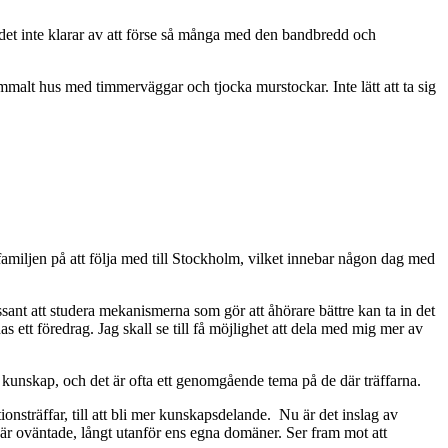
tt det inte klarar av att förse så många med den bandbredd och
gammalt hus med timmerväggar och tjocka murstockar. Inte lätt att ta sig
miljen på att följa med till Stockholm, vilket innebar någon dag med
sant att studera mekanismerna som gör att åhörare bättre kan ta in det
s ett föredrag. Jag skall se till få möjlighet att dela med mig mer av
in kunskap, och det är ofta ett genomgående tema på de där träffarna.
ionsträffar, till att bli mer kunskapsdelande. Nu är det inslag av
där oväntade, långt utanför ens egna domäner. Ser fram mot att