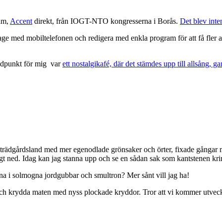
am,
Accent
direkt, från IOGT-NTO kongresserna i Borås.
Det blev inte
rtage med mobiltelefonen och redigera med enkla program för att få fler at
öjdpunkt för mig var
ett nostalgikafé, där det stämdes upp till allsång, 
t trädgårdsland med mer egenodlade grönsaker och örter, fixade gångar
agt ned. Idag kan jag stanna upp och se en sådan sak som kantstenen kring
derna i solmogna jordgubbar och smultron? Mer sånt vill jag ha!
r och krydda maten med nyss plockade kryddor. Tror att vi kommer utveckl