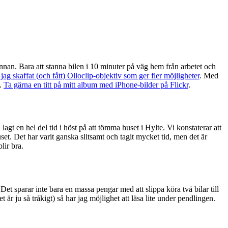
annan. Bara att stanna bilen i 10 minuter på väg hem från arbetet och
jag skaffat (och fått) Olloclip-objektiv som ger fler möjligheter
. Med
d.
Ta gärna en titt på mitt album med iPhone-bilder på Flickr
.
agt en hel del tid i höst på att tömma huset i Hylte. Vi konstaterar att
set. Det har varit ganska slitsamt och tagit mycket tid, men det är
lir bra.
et sparar inte bara en massa pengar med att slippa köra två bilar till
 är ju så tråkigt) så har jag möjlighet att läsa lite under pendlingen.