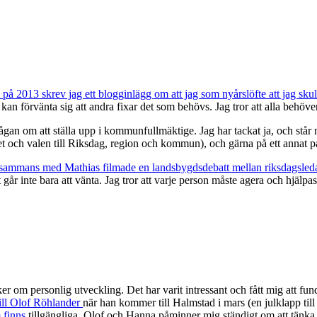
 på 2013 skrev jag ett blogginlägg om att jag som nyårslöfte att jag skull
 förvänta sig att andra fixar det som behövs. Jag tror att alla behöver hj
rågan om att ställa upp i kommunfullmäktige. Jag har tackat ja, och stå
let och valen till Riksdag, region och kommun), och gärna på ett annat p
llsammans med Mathias filmade en landsbygdsdebatt mellan riksdagsled
t går inte bara att vänta. Jag tror att varje person måste agera och hjäl
ker om personlig utveckling. Det har varit intressant och fått mig att fu
till Olof Röhlander
när han kommer till Halmstad i mars (en julklapp till
 finns
tillgängliga. Olof och Hanna påminner mig ständigt om att tänka på