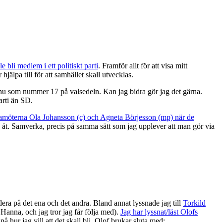
e bli medlem i ett politiskt parti
. Framför allt för att visa mitt
älpa till för att samhället skall utvecklas.
r nu som nummer 17 på valsedeln. Kan jag bidra gör jag det gärna.
arti än SD.
amöterna Ola Johansson (c) och Agneta Börjesson (mp) när de
pas åt. Samverka, precis på samma sätt som jag upplever att man gör via
ndera på det ena och det andra. Bland annat lyssnade jag till
Torkild
 Hanna, och jag tror jag får följa med).
Jag har lyssnat/läst Olofs
 hur jag vill att det skall bli. Olof brukar sluta med: