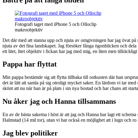
Fotografi taget med iPhone 5 och Olloclip
makroobjektiv
Det där med att stanna upp och njuta av omgivningen har jag övat på und
njuta av det fina landskapet. Jag försöker fånga ögonblicken och del
ett litet, litet objektiv i fickan har jag med mig, en liten men tillräckl
Pappa har flyttat
Min pappa bestämde sig att flytta tillbaka till ostkusten där han urspru
det är lätt att samla på sig otroligt mycket saker. En lärdom vi tar med
skönt att nu när han är på plats i sin nya bostad och har chans att star
Nu åker jag och Hanna tillsammans
En av de bästa sakerna i höst är att jag och Hanna har lagt ett schema 
Halmstad (14 mil tor), utan vi har också en möjlighet att i lugn och ro 
Jag blev politiker