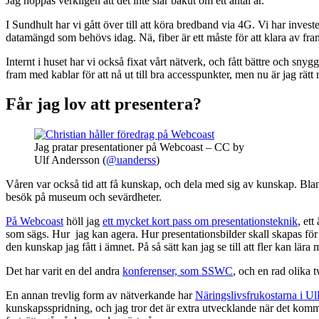
Jag hoppas verkligen att det inte slår bakut om ett antal år.
I Sundhult har vi gått över till att köra bredband via 4G. Vi har invest
datamängd som behövs idag. Nä, fiber är ett måste för att klara av fra
Internt i huset har vi också fixat vårt nätverk, och fått bättre och sny
fram med kablar för att nå ut till bra accesspunkter, men nu är jag rätt 
Får jag lov att presentera?
Jag pratar presentationer på Webcoast – CC by
Ulf Andersson (
@uanderss
)
Våren var också tid att få kunskap, och dela med sig av kunskap. Bla
besök på museum och sevärdheter.
På Webcoast
höll jag
ett mycket kort pass om presentationsteknik
, et
som sägs. Hur jag kan agera. Hur presentationsbilder skall skapas för at
den kunskap jag fått i ämnet. På så sätt kan jag se till att fler kan lär
Det har varit en del andra
konferenser, som SSWC
, och en rad olika 
En annan trevlig form av nätverkande har
Näringslivsfrukostarna i Ul
kunskapsspridning, och jag tror det är extra utvecklande när det komme