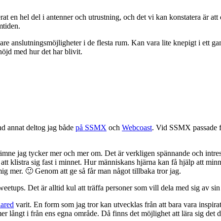
erat en hel del i antenner och utrustning, och det vi kan konstatera är a
mtiden.
ggare anslutningsmöjligheter i de flesta rum. Kan vara lite knepigt i ett 
nöjd med hur det har blivit.
nd annat deltog jag både
på SSMX
och
Webcoast
. Vid SSMX passade fa
t ämne jag tycker mer och mer om. Det är verkligen spännande och intres
t klistra sig fast i minnet. Hur människans hjärna kan få hjälp att minna
a mig mer. 🙂 Genom att ge så får man något tillbaka tror jag.
tweetups. Det är alltid kul att träffa personer som vill dela med sig av s
lared
varit. En form som jag tror kan utvecklas från att bara vara inspirat
r långt i från ens egna område. Då finns det möjlighet att lära sig det 