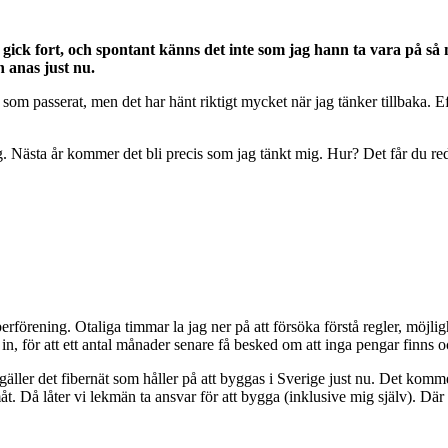
t gick fort, och spontant känns det inte som jag hann ta vara på så 
 anas just nu.
om passerat, men det har hänt riktigt mycket när jag tänker tillbaka. Eft
ig. Nästa år kommer det bli precis som jag tänkt mig. Hur? Det får du r
fiberförening. Otaliga timmar la jag ner på att försöka förstå regler, mö
in, för att ett antal månader senare få besked om att inga pengar finns o
et gäller det fibernät som håller på att byggas i Sverige just nu. Det kom
åt. Då låter vi lekmän ta ansvar för att bygga (inklusive mig själv). D