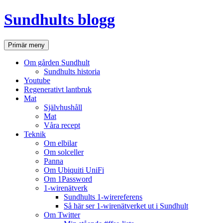
Hoppa
Sundhults blogg
till
innehåll
Sök
Primär meny
Om gården Sundhult
Sundhults historia
Youtube
Regenerativt lantbruk
Mat
Självhushåll
Mat
Våra recept
Teknik
Om elbilar
Om solceller
Panna
Om Ubiquiti UniFi
Om 1Password
1-wirenätverk
Sundhults 1-wirereferens
Så här ser 1-wirenätverket ut i Sundhult
Om Twitter