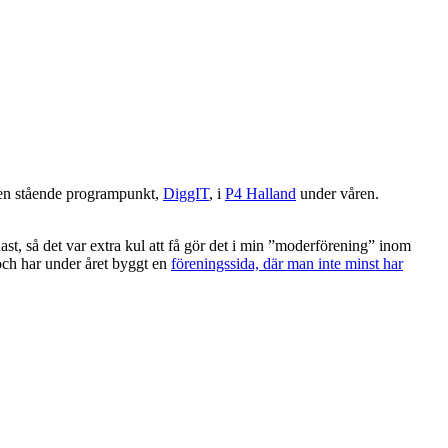
v en stående programpunkt,
DiggIT
, i
P4 Halland
under våren.
ast, så det var extra kul att få gör det i min ”moderförening” inom
 och har under året byggt en
föreningssida, där man inte minst har