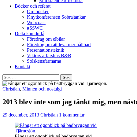
Min stående #ffse-lista
Böcker och referat
Om böcker
Knytkonferensen Sobra|tankar
Webcoast
#SSWC
Detta kan du få
Föredrag om elbilar
Föredrag om att leva mer hållbart
Presentationsteknik
Viktors affärshus B&B
Solskensfarmarna
Kontakt
Sök
efter:
Christian
,
Minnen och nostalgi
2013 blev inte som jag tänkt mig, men näst
29 december, 2013
Christian
1 kommentar
Fångar ett ögonblick på badbryggan vid