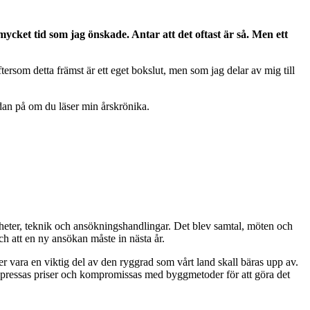
mycket tid som jag önskade. Antar att det oftast är så. Men ett
ersom detta främst är ett eget bokslut, men som jag delar av mig till
edan på om du läser min årskrönika.
jligheter, teknik och ansökningshandlingar. Det blev samtal, möten och
ch att en ny ansökan måste in nästa år.
mer vara en viktig del av den ryggrad som vårt land skall bäras upp av.
är pressas priser och kompromissas med byggmetoder för att göra det