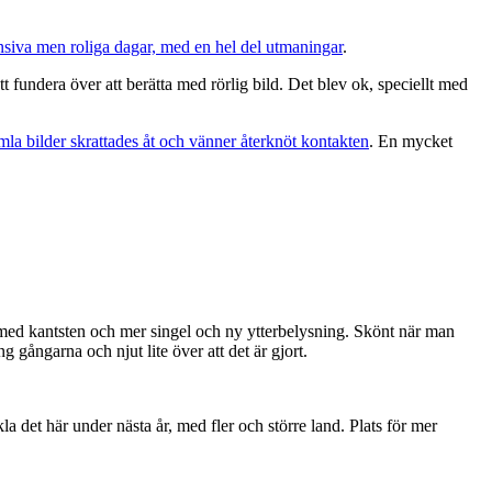
nsiva men roliga dagar, med en hel del utmaningar
.
t fundera över att berätta med rörlig bild. Det blev ok, speciellt med
gamla bilder skrattades åt och vänner återknöt kontakten
. En mycket
 med kantsten och mer singel och ny ytterbelysning. Skönt när man
 gångarna och njut lite över att det är gjort.
a det här under nästa år, med fler och större land. Plats för mer