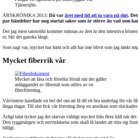
Tjärnesjön.
ÅRSKRÖNIKA 2013:
Då var
året med tid att ta vara på slut
. De
par händelser har nog startat saker som är större än vad som kan
Det jag mest sannolikt kommer minnas av året är den intensiva hösten s
er, blir det ganska långt.
Som sagt var, mycket har hänt och allt har inte blivit som jag tänkt m
Mycket fiberrik vår
Mycket att läsa och försöka förstå när det gäller
anläggandet av fibernät som utförs av en
fiberförening.
Vårvintern handlade en hel del om att få till ett bra underlag för vår 
långa dagar. Till slut fick vår förening ihop en ansökan som skickades 
Ärligt talat tycker jag det slarvas väldigt mycket från flera håll när d
Den ryggmärgen och nervtrådarna som skall få landet att röra sig fram
billigt.