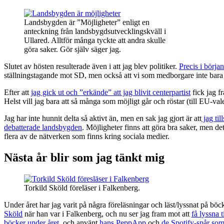
Landsbygden är ”Möjligheter” enligt en
anteckning från landsbygdsutvecklingskväll i
Ullared. Alltför många tyckte att andra skulle
göra saker. Gör själv säger jag.
Slutet av hösten resulterade även i att jag blev politiker.
Precis i början
ställningstagande mot SD, men också att vi som medborgare inte bara kan
Efter att
jag gick ut och ”erkände” att jag blivit centerpartist
fick jag f
Helst vill jag bara att så många som möjligt går och röstar (till EU-va
Jag har inte hunnit delta så aktivt än, men en sak jag gjort är att
jag ti
debatterade landsbygden
. Möjligheter finns att göra bra saker, men de
flera av de nätverken som finns kring sociala medier.
Nästa år blir som jag tänkt mig
Torkild Sköld föreläser i Falkenberg.
Under året har jag varit på några föreläsningar och läst/lyssnat på böc
Sköld
när han var i Falkenberg, och nu ser jag fram mot att
få lyssna 
böcker under året
, och använt
hans PeppApp
och
de Spotify-spår som