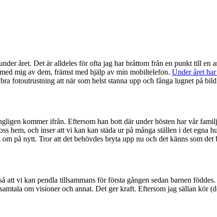
er året. Det är alldeles för ofta jag har bråttom från en punkt till en 
a med mig av dem, främst med hjälp av min mobiltelefon.
Under året har 
igt bra fotoutrustning att när som helst stanna upp och fånga lugnet på bil
ngligen kommer ifrån. Eftersom han bott där under hösten har vår familj l
 oss hem, och inser att vi kan kan städa ur på många ställen i det egna hu
ta om på nytt. Tror att det behövdes bryta upp nu och det känns som det b
så att vi kan pendla tillsammans för första gången sedan barnen föddes. D
samtala om visioner och annat. Det ger kraft. Eftersom jag sällan kör (det