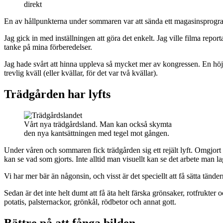
direkt
En av hållpunkterna under sommaren var att sända ett magasinsprogr
Jag gick in med inställningen att göra det enkelt. Jag ville filma repo
tanke på mina förberedelser.
Jag hade svårt att hinna uppleva så mycket mer av kongressen. En h
trevlig kväll (eller kvällar, för det var två kvällar).
Trädgården har lyfts
Vårt nya trädgårdsland. Man kan också skymta
den nya kantsättningen med tegel mot gången.
Under våren och sommaren fick trädgården sig ett rejält lyft. Omgjor
kan se vad som gjorts. Inte alltid man visuellt kan se det arbete man l
Vi har mer bär än någonsin, och visst är det speciellt att få sätta tän
Sedan är det inte helt dumt att få äta helt färska grönsaker, rotfrukte
potatis, palsternackor, grönkål, rödbetor och annat gott.
Bättre på att fånga bilden