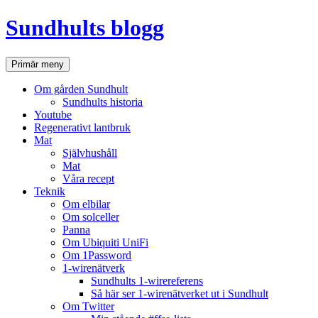
Hoppa
Sundhults blogg
till
innehåll
Sök
Primär meny
Om gården Sundhult
Sundhults historia
Youtube
Regenerativt lantbruk
Mat
Självhushåll
Mat
Våra recept
Teknik
Om elbilar
Om solceller
Panna
Om Ubiquiti UniFi
Om 1Password
1-wirenätverk
Sundhults 1-wirereferens
Så här ser 1-wirenätverket ut i Sundhult
Om Twitter