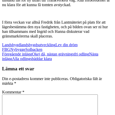
tillstånd fås för ny utfart till Trafikverkets väg. Alla förberedelser är
nu klara för att kunna få tomten avstyckad.
I förra veckan var alltså Fredrik från Lantmäteriet på plats för att
lägesbestämma den nya fastigheten, och på bilden ovan ser ni hur
han tillsammans med Ingrid och Hanna diskuterar vad
gränsmarkörerna skall placeras.
Landsbygd
landsbygdsutveckling
Lev din dröm
FBG
Nybygge
Solbacken
Inläggsnavigering
Föregående inlägg
Okej då, nästan grävningsfri odling
Nästa
inlägg
Alla odlingsbäddar klara
Lämna ett svar
Din e-postadress kommer inte publiceras.
Obligatoriska fält är
märkta
*
Kommentar
*