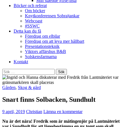
Min stående #ffse-lista
Böcker och referat
Om böcker
Knytkonferensen Sobra|tankar
Webcoast
#SSWC
Detta kan du få
Föredrag om elbilar
Föredrag om att leva mer hållbart
Presentationsteknik
Viktors affärshus B&B
Solskensfarmarna
Kontakt
Sök
efter:
Gården
,
Skog & gård
Snart finns Solbacken, Sundhult
9 april, 2019
Christian
Lämna en kommentar
Nu är det nära! Fredrik som är mätingenjör på Lantmäteriet
var i Sundhult för att lägesbestämma en ny tomt som skall