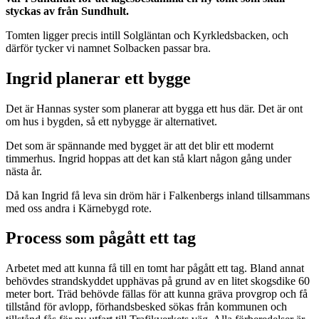
styckas av från Sundhult.
Tomten ligger precis intill Solgläntan och Kyrkledsbacken, och
därför tycker vi namnet Solbacken passar bra.
Ingrid planerar ett bygge
Det är Hannas syster som planerar att bygga ett hus där. Det är ont
om hus i bygden, så ett nybygge är alternativet.
Det som är spännande med bygget är att det blir ett modernt
timmerhus. Ingrid hoppas att det kan stå klart någon gång under
nästa år.
Då kan Ingrid få leva sin dröm här i Falkenbergs inland tillsammans
med oss andra i Kärnebygd rote.
Process som pågått ett tag
Arbetet med att kunna få till en tomt har pågått ett tag. Bland annat
behövdes strandskyddet upphävas på grund av en litet skogsdike 60
meter bort. Träd behövde fällas för att kunna gräva provgrop och få
tillstånd för avlopp, förhandsbesked sökas från kommunen och