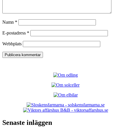
Namn
*
E-postadress
*
Webbplats
Senaste inläggen