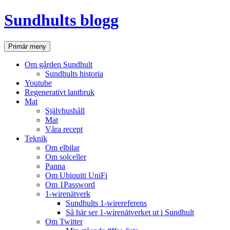
Hoppa
Sundhults blogg
till
innehåll
Sök
Primär meny
Om gården Sundhult
Sundhults historia
Youtube
Regenerativt lantbruk
Mat
Självhushåll
Mat
Våra recept
Teknik
Om elbilar
Om solceller
Panna
Om Ubiquiti UniFi
Om 1Password
1-wirenätverk
Sundhults 1-wirereferens
Så här ser 1-wirenätverket ut i Sundhult
Om Twitter