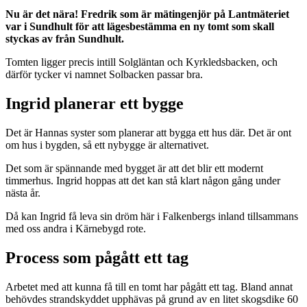
Nu är det nära! Fredrik som är mätingenjör på Lantmäteriet
var i Sundhult för att lägesbestämma en ny tomt som skall
styckas av från Sundhult.
Tomten ligger precis intill Solgläntan och Kyrkledsbacken, och
därför tycker vi namnet Solbacken passar bra.
Ingrid planerar ett bygge
Det är Hannas syster som planerar att bygga ett hus där. Det är ont
om hus i bygden, så ett nybygge är alternativet.
Det som är spännande med bygget är att det blir ett modernt
timmerhus. Ingrid hoppas att det kan stå klart någon gång under
nästa år.
Då kan Ingrid få leva sin dröm här i Falkenbergs inland tillsammans
med oss andra i Kärnebygd rote.
Process som pågått ett tag
Arbetet med att kunna få till en tomt har pågått ett tag. Bland annat
behövdes strandskyddet upphävas på grund av en litet skogsdike 60