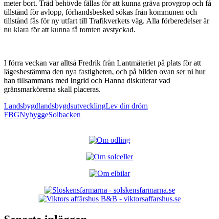
meter bort. Träd behövde fällas för att kunna gräva provgrop och få
tillstånd för avlopp, förhandsbesked sökas från kommunen och
tillstånd fås för ny utfart till Trafikverkets väg. Alla förberedelser är
nu klara för att kunna få tomten avstyckad.
I förra veckan var alltså Fredrik från Lantmäteriet på plats för att
lägesbestämma den nya fastigheten, och på bilden ovan ser ni hur
han tillsammans med Ingrid och Hanna diskuterar vad
gränsmarkörerna skall placeras.
Landsbygd
landsbygdsutveckling
Lev din dröm
FBG
Nybygge
Solbacken