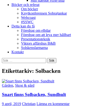
Min stående #ffse-lista
Böcker och referat
Om böcker
Knytkonferensen Sobra|tankar
Webcoast
#SSWC
Detta kan du få
Föredrag om elbilar
Föredrag om att leva mer hållbart
Presentationsteknik
Viktors affärshus B&B
Solskensfarmarna
Kontakt
Sök
efter:
Etikettarkiv: Solbacken
Gården
,
Skog & gård
Snart finns Solbacken, Sundhult
9 april, 2019
Christian
Lämna en kommentar