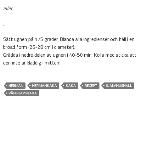
eller
…
Sätt ugnen på 175 grader. Blanda alla ingredienser och häll i en
bröad form (26-28 cm i diameter).
Grädda i nedre delen av ugnen i 40-50 min. Kolla med sticka att
den inte är kladdig i mitten!
HERMAN
HERMANKAKA
KAKA
RECEPT
SJÄLVHUSHÅLL
VÄNSKAPSKAKA