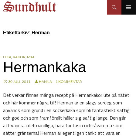
Sundhults blogg
Hoppa
Sök
till
PRIMÄR
innehåll
MENY
Etikettarkiv: Herman
FIKA
,
KAKOR
,
MAT
Hermankaka
30 JULI, 2011
HANNA
1 KOMMENTAR
Det verkar finnas många recept på Hermankakor ute på nätet
och här kommer några till! Herman är en slags surdeg som
används som grund i en sockerkaka som bli fantastiskt saftig
och god och som framförallt håller sig saftig länge. Den går
att variera i det oändliga, bara fantasin och råvarorna som
sätter gränserna! Herman är egentligen tänkt att vara en