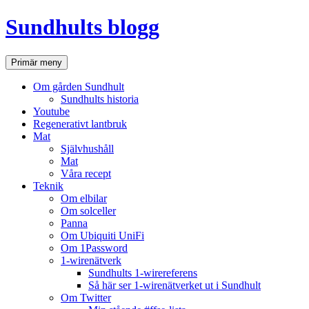
Hoppa
Sundhults blogg
till
innehåll
Sök
Primär meny
Om gården Sundhult
Sundhults historia
Youtube
Regenerativt lantbruk
Mat
Självhushåll
Mat
Våra recept
Teknik
Om elbilar
Om solceller
Panna
Om Ubiquiti UniFi
Om 1Password
1-wirenätverk
Sundhults 1-wirereferens
Så här ser 1-wirenätverket ut i Sundhult
Om Twitter