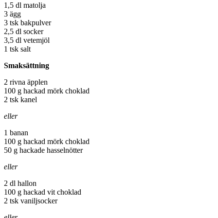
1,5 dl matolja
3 ägg
3 tsk bakpulver
2,5 dl socker
3,5 dl vetemjöl
1 tsk salt
Smaksättning
2 rivna äpplen
100 g hackad mörk choklad
2 tsk kanel
eller
1 banan
100 g hackad mörk choklad
50 g hackade hasselnötter
eller
2 dl hallon
100 g hackad vit choklad
2 tsk vaniljsocker
eller