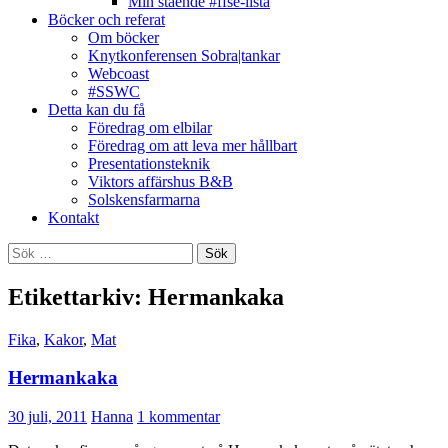
Min stående #ffse-lista
Böcker och referat
Om böcker
Knytkonferensen Sobra|tankar
Webcoast
#SSWC
Detta kan du få
Föredrag om elbilar
Föredrag om att leva mer hållbart
Presentationsteknik
Viktors affärshus B&B
Solskensfarmarna
Kontakt
Sök
efter:
Etikettarkiv: Hermankaka
Fika
,
Kakor
,
Mat
Hermankaka
30 juli, 2011
Hanna
1 kommentar