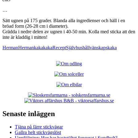
…
Sätt ugnen på 175 grader. Blanda alla ingredienser och häll i en
bröad form (26-28 cm i diameter).
Grädda i nedre delen av ugnen i 40-50 min. Kolla med sticka att den
inte är kladdig i mitten!
Herman
Hermankaka
kaka
Recept
Självhushåll
vänskapskaka
Senaste inläggen
Tjäna på färre stickvägar
Gallra helt stickvägslöst
Uppföljning: Hur har bastutältet fungerat i Sundhult?