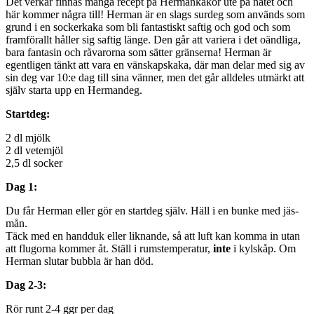
Det verkar finnas många recept på Hermankakor ute på nätet och
här kommer några till! Herman är en slags surdeg som används som
grund i en sockerkaka som bli fantastiskt saftig och god och som
framförallt håller sig saftig länge. Den går att variera i det oändliga,
bara fantasin och råvarorna som sätter gränserna! Herman är
egentligen tänkt att vara en vänskapskaka, där man delar med sig av
sin deg var 10:e dag till sina vänner, men det går alldeles utmärkt att
själv starta upp en Hermandeg.
Startdeg:
2 dl mjölk
2 dl vetemjöl
2,5 dl socker
Dag 1:
Du får Herman eller gör en startdeg själv. Häll i en bunke med jäs-
mån.
Täck med en handduk eller liknande, så att luft kan komma in utan
att flugorna kommer åt. Ställ i rumstemperatur,
inte
i kylskåp. Om
Herman slutar bubbla är han död.
Dag 2-3:
Rör runt 2-4 ggr per dag