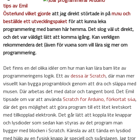
tips av Emil
Österlund vilket gjorde
att jag direkt störtade in på
m.nu och
beställde ett utvecklingspaket
för att kunna leka
programmering med barnen här hemma. Det slog väl ut direkt,
och det var väldigt lätt att komma igång. Kan verkligen
rekommendera det (även för vuxna som vill lära sig mer om
programmering.
Det finns en del olika idéer om hur man kan lära barn lite av
programmeringens logik. Ett av
dessa är Scratch
, där man mer
visuellt kan bygga programblock genom att dra och släppa med
musen. Där arbetas det med dator och tangent bord. Det Emil
tipsade om var att använda
Scratch for Arduino, förkortat s4a
,
där det ges möjlighet att göra program till ett litet kretskort
med tillkopplad elektronik. Det går lätt att koppla lite knappar
och lysdioder som sedan kan styras av det program man
bygger med blocken i Scratch. Känsla av att tända en lysdiod
med hjälp av en fysisk knapp är speciell och svårslagen. Jag tror