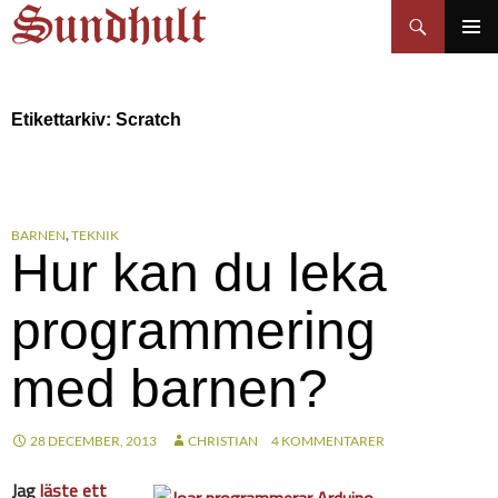
Sundhults blogg
Hoppa
Sök
till
PRIMÄR
innehåll
MENY
Etikettarkiv: Scratch
BARNEN
,
TEKNIK
Hur kan du leka
programmering
med barnen?
28 DECEMBER, 2013
CHRISTIAN
4 KOMMENTARER
Jag
läste ett