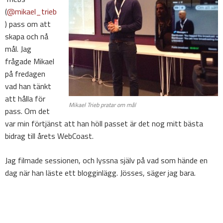
(
@mikael_trieb
) pass om att
skapa och nå
mål. Jag
frågade Mikael
på fredagen
vad han tänkt
att hålla för
Mikael Trieb pratar om mål
pass. Om det
var min förtjänst att han höll passet är det nog mitt bästa
bidrag till årets WebCoast.
Jag filmade sessionen, och lyssna själv på vad som hände en
dag när han läste ett blogginlägg. Jösses, säger jag bara.