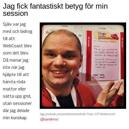
Jag fick fantastiskt betyg för min
session
Själv var jag
med och bidrog
till att
WebCoast blev
som det blev.
Då menar jag
inte när jag
hjälpte till att
hämta röda
mattor eller
sätta upp grid,
utan sessioner
där jag delade
Jag pratade presentationsteknik Foto: Ulf Andersson
min kunskap.
(
@uanderss
)