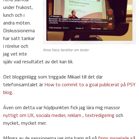
under frukost,
lunch och i
andra möten.
Diskussionerna
har satt tankar
i rörelse och
Anna Hass berättar om texter
jag vet inte
själv vad resultatet av det kan bli.
Det blogginlägg som triggade Mikael till det där
telefonsamtalet är
How to commit to a goal publicerat på PSY
blog
.
Även om detta var höjdpunkten fick jag lära mig massor
nyttigt om UX
,
sociala medier
,
reklam
,
textredigering
och
mycket, mycket mer.
Många av de sessionerna jag inte hann gå på
finns inspelade så