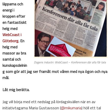
läpparna och
energi i
kroppen efter
en fantastiskt
helg med
WebCoast i
Göteborg
. En
helg med
massor av bra
samtal och
Dagens Industri: WebCoast – Konferensen där alla får tala
kunskapsdelnin
g som gör att jag ser framåt mot våren med nya ögon och nya
mål.
Låt mig berätta.
Jag vill börja med ett nedslag på lördagskvällen när en av
initiativtagarna Maria Gustavsson (
@mikumaria
) höll ett tal