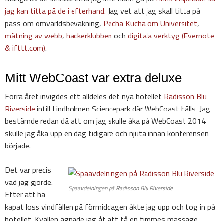
jag kan titta på de i efterhand.
Jag vet att jag skall titta på
pass om omvärldsbevakning,
Pecha Kucha om Universitet
,
mätning av webb
,
hackerklubben
och
digitala verktyg (Evernote
& ifttt.com)
.
Mitt WebCoast var extra deluxe
Förra året invigdes ett alldeles det nya hotellet
Radisson Blu
Riverside
intill Lindholmen Sciencepark där WebCoast hålls. Jag
bestämde redan då att om jag skulle åka på WebCoast 2014
skulle jag åka upp en dag tidigare och njuta innan konferensen
började.
Det var precis
vad jag gjorde.
Spaavdelningen på Radisson Blu Riverside
Efter att ha
kapat loss vindfällen på förmiddagen åkte jag upp och tog in på
hotellet. Kvällen ägnade jag åt att få en timmes massage,