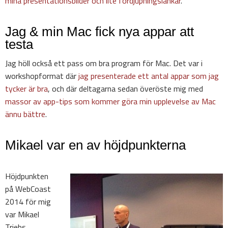
mina presentationsbilder och lite fördjupningslänkar
.
Jag & min Mac fick nya appar att
testa
Jag höll också ett pass om bra program för Mac. Det var i
workshopformat där
jag presenterade ett antal appar som jag
tycker är bra
, och där deltagarna sedan överöste mig med
massor av app-tips som kommer göra min upplevelse av Mac
ännu bättre
.
Mikael var en av höjdpunkterna
Höjdpunkten
på WebCoast
2014 för mig
var Mikael
Triebs