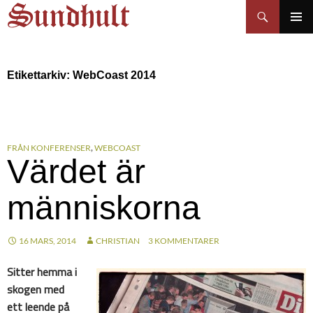
Sundhults blogg
Hoppa
Sök
till
PRIMÄR
innehåll
MENY
Etikettarkiv: WebCoast 2014
FRÅN KONFERENSER
,
WEBCOAST
Värdet är
människorna
16 MARS, 2014
CHRISTIAN
3 KOMMENTARER
Sitter hemma i
skogen med
ett leende på