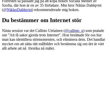
Förresten så passade jag på att köpa boken Sociala Medier av
Szofia, där hon är en av 35 författare. Min bror Niklas Dahlqvist
(
@NiklasDahlqvist
) rekommenderade mig boken.
Du bestämmer om Internet stör
Nästa session var det Callisto Utriainen (
@callisto_u
) som pratade
om ”Att få saker gjorda trots Internet”. Hon berättade för oss hur
man kan identifiera störmomenten, och eliminera dem. Det handlar
mycket om att sätta rätt målbilder och bestämma sig om det är värt
allt arbete att nå försöka nå målet.