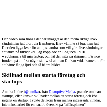
Den video som finns i det här inlägget är den första riktiga live-
sändningen jag gjort via Bambuser. Blev väl inte så bra, men jag
låter den ligga kvar för att tipsa andra som vill göra live-sändningar
att tänka på bildvinkel. Jag kopplade en Logitech C910
webbkamera till min laptop, och lät den sitta på skärmen. Får nog
fundera på att fixa något stativ, så att man lätt kan vrida kameran, för
att bättre fånga ljud och få bättre bilder.
Skillnad mellan starta företag och
startups
Annika Lidne (
@annika
), från
Disruptive Media
, pratade om lean
startups, eller kanske skillnader mellan att starta företag och kör
ingång en startup. Tyckte det kom fram många intressanta vinklar,
inte minst arket för en snabb översikt på ”affärsplanen”.