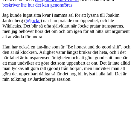
beskriver lite hur det kan genomföras
.
Jag kunde lugnt sitta kvar i samma sal för att lyssna till Joakim
Jardenberg (
@jocke
) när han pratade om öppenhet, och lite
Wikileaks. Det blir så ofta självklart när Jocke pratar transparens,
men jag behöver höra det om och om igen för att hitta rätt argument
att använda för andra.
Han har också en tag-line som är ”Be honest and do good shit”, och
den är så klockren. Ärlighet varar längst brukar det heta, och i det
här fallet är transparensen ärligheten och att göra good shit innebär
att man undviker att göra det som uppenbart är ont. Det är inte alltid
man lyckas att göra rätt (good) från början, men undviker man att
göra det uppenbart dåliga så lär det nog bli hyfsat i alla fall. Det är
min tolkning av Jardenbergs session.