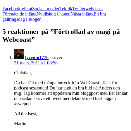
Facebook
referat
Sociala medier
Teknik
Twitter
webcoast
Inläggsnavigering
Föregående inlägg
Nytillskott i hagen
Nästa inlägg
En bra
gallringsdag i skogen
5 reaktioner på ”Förtrollad av magi på
Webcoast”
lyceum1776
skriver:
21 mars, 2011 kl. 08:58
Christian,
Du har fått med många intryck från WebCoast! Tack för
podcast sessionen! Du har tagit en bra bild på Anders och
mig! Jag kommer att uppdatera min bloggpost med fler länkar
och sedan skriva ett tweet meddelande med hashtaggen
#swepod.
All the Best,
Martin