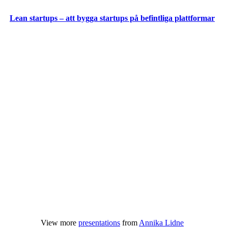
Lean startups – att bygga startups på befintliga plattformar
View more
presentations
from
Annika Lidne