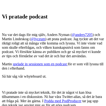
Vi pratade podcast
Nu var det dags för mig själv, Anders Nyman (
@anders7205
) och
Martin Lindeskog (
@lyceum
) att prata podcast. Jag tyckte att det var
riktigt roligt att så många ville komma och lyssna. Vi inte visste vad
som skulle efterfrågas, och vilken kunskapsnivå som fanns om
podcast. Vi försökte känna av publiken och ge så mycket vi kunde
av tips och förståelse av vad det är och hur det användas.
Martin
spelade in sessionen som en podcast
för er som vill lyssna till
den i efterhand.
Så här såg vår whyteboard ut.
Vi pratade inte så mycket teknik, för det är något vi kan lösa
tillsammans i en diskussion. Ni har våra Twitter-alias, så det är bara
att fråga på. Mer än gärna. I
Podda med PodProducer
tar jag upp
den teknik jag använt mig av för att göra podcasts.