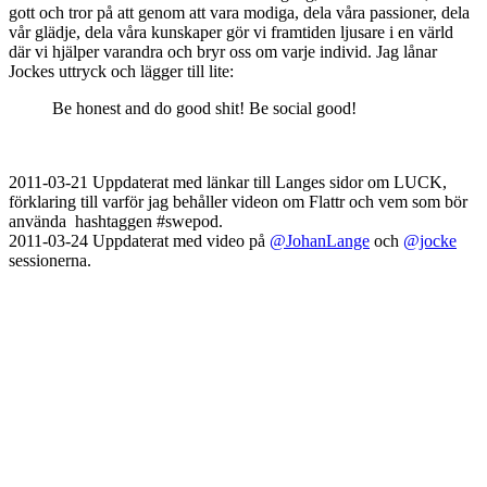
gott och tror på att genom att vara modiga, dela våra passioner, dela
vår glädje, dela våra kunskaper gör vi framtiden ljusare i en värld
där vi hjälper varandra och bryr oss om varje individ. Jag lånar
Jockes uttryck och lägger till lite:
Be honest and do good shit! Be social good!
2011-03-21 Uppdaterat med länkar till Langes sidor om LUCK,
förklaring till varför jag behåller videon om Flattr och vem som bör
använda hashtaggen #swepod.
2011-03-24 Uppdaterat med video på
@JohanLange
och
@jocke
sessionerna.