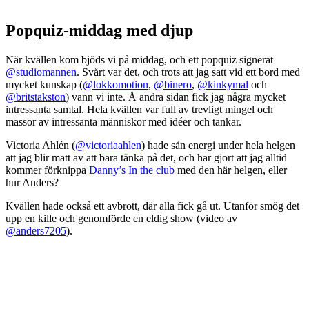
Popquiz-middag med djup
När kvällen kom bjöds vi på middag, och ett popquiz signerat
@studiomannen
. Svårt var det, och trots att jag satt vid ett bord med
mycket kunskap (
@lokkomotion
,
@binero
,
@kinkymal
och
@britstakston
) vann vi inte. Å andra sidan fick jag några mycket
intressanta samtal. Hela kvällen var full av trevligt mingel och
massor av intressanta människor med idéer och tankar.
Victoria Ahlén (
@victoriaahlen
) hade sån energi under hela helgen
att jag blir matt av att bara tänka på det, och har gjort att jag alltid
kommer förknippa
Danny’s In the club
med den här helgen, eller
hur Anders?
Kvällen hade också ett avbrott, där alla fick gå ut. Utanför smög det
upp en kille och genomförde en eldig show (video av
@anders7205
).