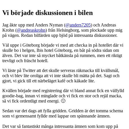
Vi började diskussionen i bilen
Jag åkte upp med Anders Nyman (
@anders7205
) och Andreas
Krohn (
@andreaskrohn
) från Helsingborg, som plockade upp mig
på vägen. Redan bilfärden upp bjöd på intressanta diskussioner.
Väl uppe i Göteborg började vi med att checka in på hotellet där vi
skulle bo i helgen, Ibis hotel Göteborg, en båt på södra sidan om
älven. Det var inte så mycket båtkänsla på rummen, men ett riktigt
trevligt och fräscht hotell.
Vi läste på Twitter att det skulle serveras räkmacka till kvällsmål,
och vi blev lite oroliga att vi inte skulle bli mätta på det. Sagt och
gjort, vi gick till ett närbeläget kafé och käkade lite.
Kvällen började med registrering där vi bland annat fick en välfylld
goodie-bag, innan vi minglade och vi fick en stor och rejäl macka,
så vi fick ordentligt med energi. 🙂
Sedan var det dags att fylla gridden. Gridden är det tomma schema
som vi gemensamt fyllde med lappar om spännande ämnen.
Det var så fantastiskt många intressanta ämnen som kom upp på