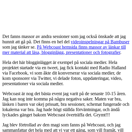
Det fanns massor av andra sessioner som jag också önskade att jag
hunnit att gå på. Det finns en hel del
videoinspelningar på Bambuser
som jag tänker se.
På Webcoast hemsida finns massor av länkar till
mer material att läsa, blogginlägg, presentationer och fotografier
.
Hela det här blogginlägget är exempel på sociala medier. Hela
projektet startade via en tweet, jag fick kontakt med Radio Halland
via Facebook, vi som åkte dit konverserar via sociala medier, de
kom sponsorer via Twitter, vi delade foton, uppdateringar, video,
presentationer via sociala medier.
Webcoast är nog det bästa event jag varit på de senaste 10-15 åren.
Jag kan nog inte komma på några negativa saker. Maten var bra,
läsken i baren var okej prissatt, bra sessioner, schemat fungerade och
lokalerna var bra. Jag hade högt ställda förväntningar, och ändå
lyckades gänget bakom Webcoast överträffa det. Grymt!!!
Jag blev förtrollad av den magi som fanns på Webcoast, och jag
sammanfattar det hela med att vi var ett gäng, som vill framåt, vill