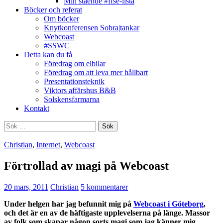
Min stående #ffse-lista
Böcker och referat
Om böcker
Knytkonferensen Sobra|tankar
Webcoast
#SSWC
Detta kan du få
Föredrag om elbilar
Föredrag om att leva mer hållbart
Presentationsteknik
Viktors affärshus B&B
Solskensfarmarna
Kontakt
Sök
efter:
Christian
,
Internet
,
Webcoast
Förtrollad av magi på Webcoast
20 mars, 2011
Christian
5 kommentarer
Under helgen har jag befunnit mig på
Webcoast i Göteborg
,
och det är en av de häftigaste upplevelserna på länge. Massor
av folk som skapar någon sorts magi som jag känner mig