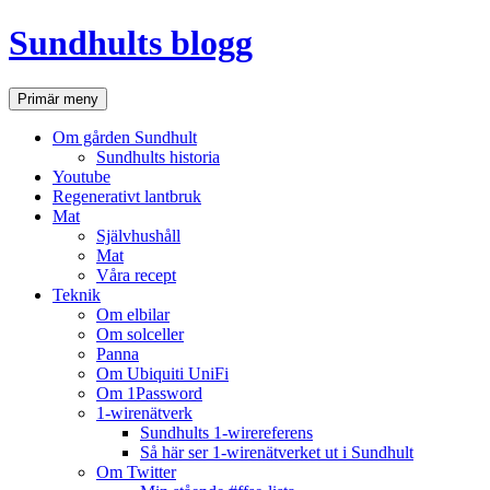
Hoppa
Sundhults blogg
till
innehåll
Sök
Primär meny
Om gården Sundhult
Sundhults historia
Youtube
Regenerativt lantbruk
Mat
Självhushåll
Mat
Våra recept
Teknik
Om elbilar
Om solceller
Panna
Om Ubiquiti UniFi
Om 1Password
1-wirenätverk
Sundhults 1-wirereferens
Så här ser 1-wirenätverket ut i Sundhult
Om Twitter