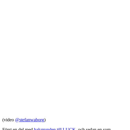
(video
@stefanwaborg
)
Först en del med
bakgrunden till LUCK
, och sedan en som