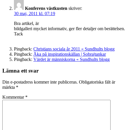
Konferens västkusten
skriver:
30 maj, 2011 kl. 07:19
Bra artikel, är
bildgalleri mycket informativ, ger fler detaljer om berättelsen.
Tack
Pingback:
Christians sociala år 2011 « Sundhults blogg
Pingback:
Åka på inspirationskällan | Sobra|tankar
Pingback:
Värdet är människorna « Sundhults blogg
Lämna ett svar
Din e-postadress kommer inte publiceras.
Obligatoriska fält är
märkta
*
Kommentar
*