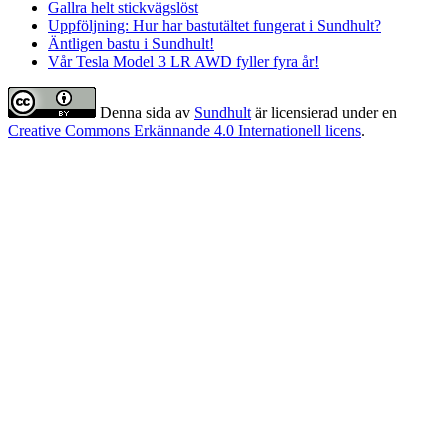
Gallra helt stickvägslöst
Uppföljning: Hur har bastutältet fungerat i Sundhult?
Äntligen bastu i Sundhult!
Vår Tesla Model 3 LR AWD fyller fyra år!
Denna sida
av
Sundhult
är licensierad under en
Creative Commons Erkännande 4.0 Internationell licens
.