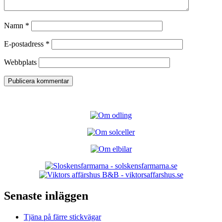
Namn
*
E-postadress
*
Webbplats
Senaste inläggen
Tjäna på färre stickvägar