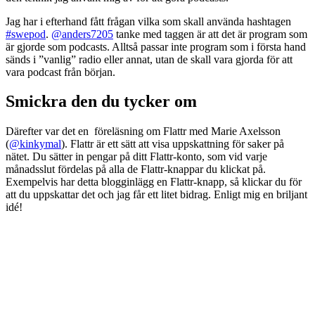
Jag har i efterhand fått frågan vilka som skall använda hashtagen
#swepod
.
@anders7205
tanke med taggen är att det är program som
är gjorde som podcasts. Alltså passar inte program som i första hand
sänds i ”vanlig” radio eller annat, utan de skall vara gjorda för att
vara podcast från början.
Smickra den du tycker om
Därefter var det en föreläsning om Flattr med Marie Axelsson
(
@kinkymal
). Flattr är ett sätt att visa uppskattning för saker på
nätet. Du sätter in pengar på ditt Flattr-konto, som vid varje
månadsslut fördelas på alla de Flattr-knappar du klickat på.
Exempelvis har detta blogginlägg en Flattr-knapp, så klickar du för
att du uppskattar det och jag får ett litet bidrag. Enligt mig en briljant
idé!