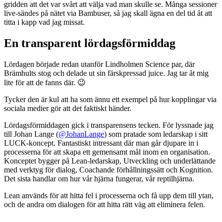
gridden att det var svårt att välja vad man skulle se. Många sessioner
live-sändes på nätet via Bambuser, så jag skall ägna en del tid åt att
titta i kapp vad jag missat.
En transparent lördagsförmiddag
Lördagen började redan utanför Lindholmen Science par, där
Brämhults stog och delade ut sin färskpressad juice. Jag tar åt mig
lite för att de fanns där. 😉
Tycker den är kul att ha som ännu ett exempel på hur kopplingar via
sociala medier gör att det faktiskt händer.
Lördagsförmiddagen gick i transparensens tecken. För lyssnade jag
till Johan Lange (
@JohanLange
) som pratade som ledarskap i sitt
LUCK-koncept. Fantastiskt intressant där man går djupare in i
processerna för att skapa ett gemensamt mål inom en organisation.
Konceptet bygger på Lean-ledarskap, Utveckling och underlättande
med verktyg för dialog, Coachande förhållningssätt och Kognition.
Det sista handlar om hur vår hjärna fungerar, vår reptilhjärna.
Lean används för att hitta fel i processerna och få upp dem till ytan,
och de andra om dialogen för att hitta rätt väg att eliminera felen.