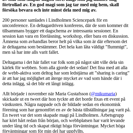
förtrollad av. En god magi som jag tar med mig hem, skall
försöka bevara och inte minst dela med mig av.
200 personer samlades i Lindholmen Sciencepark för en
unconference. En deltagardriven konferens, där de som kommer dit
tillsammans bygger ett dagschema av intressanta sessioner. En
session kan vara en föreläsning, workshop, eller bara en diskussion.
Ämnena som avhandlas beror helt på vilka som är där eftersom det
är deltagarna som bestämmer. Det hela kan låta väldigt ”flummigt”,
men så har inte alls varit fallet.
Deltagarna i det här fallet var folk som på något sätt ville dela sin
kärlek för webben. Som alla gjorde det sedan! Det fina med att alla
de webb-aktiva som deltog har som ledstjärna att ”sharing is caring”
är att har jag möjlighet att återge mycket av vad som hände där i
detta inlägg, så det blir ett långt inlägg.
Allt började i november när Maria Gustafsson (
@mikumaria
)
skickade ut en tweet där hon tyckte att det borde fixas ett event på
västkusten. Några nappade och de bildade sedan en ekonomisk
förening som har genomfört en av de bästa tillställningar jag varit på.
En tweet var det som skapade magi på Lindholmen. Arbetsgrupp
har kört hårt redan från början, och webbplatsen har varit levande
under lång tid och skapat riktigt höga förväntningar. Mycket höga
förväntningar som för min del har uppfyllts.