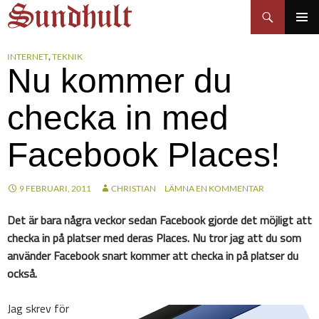
Sundhults blogg
Hoppa
Sök
till
PRIMÄR
innehåll
MENY
INTERNET
,
TEKNIK
Nu kommer du
checka in med
Facebook Places!
9 FEBRUARI, 2011
CHRISTIAN
LÄMNA EN KOMMENTAR
Det är bara några veckor sedan Facebook gjorde det möjligt att
checka in på platser med deras Places. Nu tror jag att du som
använder Facebook snart kommer att checka in på platser du
också.
Jag skrev för