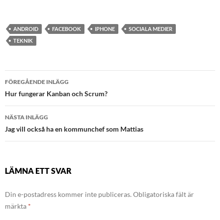
ANDROID
FACEBOOK
IPHONE
SOCIALA MEDIER
TEKNIK
Inläggsnavigering
FÖREGÅENDE INLÄGG
Hur fungerar Kanban och Scrum?
NÄSTA INLÄGG
Jag vill också ha en kommunchef som Mattias
LÄMNA ETT SVAR
Din e-postadress kommer inte publiceras.
Obligatoriska fält är
märkta
*