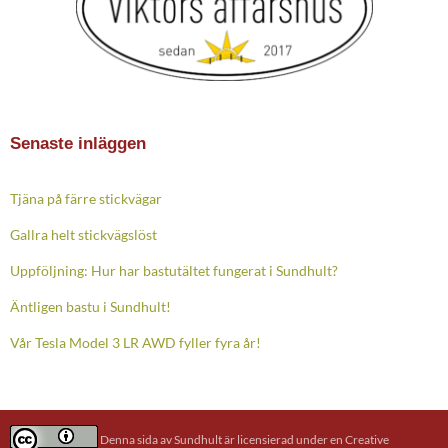
Senaste inläggen
Tjäna på färre stickvägar
Gallra helt stickvägslöst
Uppföljning: Hur har bastutältet fungerat i Sundhult?
Äntligen bastu i Sundhult!
Vår Tesla Model 3 LR AWD fyller fyra år!
Denna sida
av
Sundhult
är licensierad under en
Creative