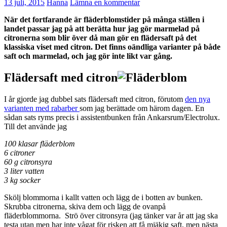
13 juli, 2015
Hanna
Lämna en kommentar
När det fortfarande är fläderblomstider på många ställen i
landet passar jag på att berätta hur jag gör marmelad på
citronerna som blir över då man gör en flädersaft på det
klassiska viset med citron. Det finns oändliga varianter på både
saft och marmelad, och jag gör inte likt var gång.
Flädersaft med citron
I år gjorde jag dubbel sats flädersaft med citron, förutom
den nya
varianten med rabarber
som jag berättade om härom dagen. En
sådan sats ryms precis i assistentbunken från Ankarsrum/Electrolux.
Till det använde jag
100 klasar fläderblom
6 citroner
60 g citronsyra
3 liter vatten
3 kg socker
Skölj blommorna i kallt vatten och lägg de i botten av bunken.
Skrubba citronerna, skiva dem och lägg de ovanpå
fläderblommorna. Strö över citronsyra (jag tänker var år att jag ska
testa utan men har inte vågat för risken att få mjäkig saft, men nästa