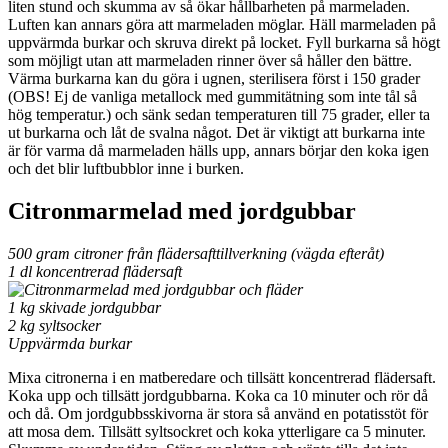
liten stund och skumma av så ökar hållbarheten på marmeladen.
Luften kan annars göra att marmeladen möglar. Häll marmeladen på
uppvärmda burkar och skruva direkt på locket. Fyll burkarna så högt
som möjligt utan att marmeladen rinner över så håller den bättre.
Värma burkarna kan du göra i ugnen, sterilisera först i 150 grader
(OBS! Ej de vanliga metallock med gummitätning som inte tål så
hög temperatur.) och sänk sedan temperaturen till 75 grader, eller ta
ut burkarna och låt de svalna något. Det är viktigt att burkarna inte
är för varma då marmeladen hälls upp, annars börjar den koka igen
och det blir luftbubblor inne i burken.
Citronmarmelad med jordgubbar
500 gram citroner från flädersafttillverkning (vägda efteråt)
1 dl koncentrerad flädersaft
1 kg skivade jordgubbar
2 kg syltsocker
Uppvärmda burkar
Mixa citronerna i en matberedare och tillsätt koncentrerad flädersaft.
Koka upp och tillsätt jordgubbarna. Koka ca 10 minuter och rör då
och då. Om jordgubbsskivorna är stora så använd en potatisstöt för
att mosa dem. Tillsätt syltsockret och koka ytterligare ca 5 minuter.