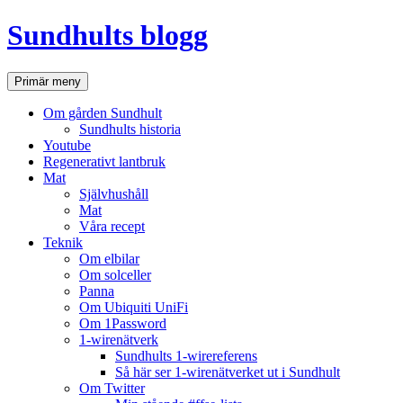
Hoppa
Sundhults blogg
till
innehåll
Sök
Primär meny
Om gården Sundhult
Sundhults historia
Youtube
Regenerativt lantbruk
Mat
Självhushåll
Mat
Våra recept
Teknik
Om elbilar
Om solceller
Panna
Om Ubiquiti UniFi
Om 1Password
1-wirenätverk
Sundhults 1-wirereferens
Så här ser 1-wirenätverket ut i Sundhult
Om Twitter