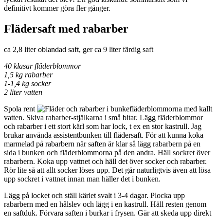
definitivt kommer göra fler gånger.
Flädersaft med rabarber
ca 2,8 liter oblandad saft, ger ca 9 liter färdig saft
40 klasar fläderblommor
1,5 kg rabarber
1-1,4 kg socker
2 liter vatten
Spola rent
fläderblommorna med kallt
vatten. Skiva rabarber-stjälkarna i små bitar. Lägg fläderblommor
och rabarber i ett stort kärl som har lock, t ex en stor kastrull. Jag
brukar använda assistentbunken till flädersaft. För att kunna koka
marmelad på rabarbern när saften är klar så lägg rabarbern på en
sida i bunken och fläderblommorna på den andra. Häll sockret över
rabarbern. Koka upp vattnet och häll det över socker och rabarber.
Rör lite så att allt socker löses upp. Det går naturligtvis även att lösa
upp sockret i vattnet innan man häller det i bunken.
Lägg på locket och ställ kärlet svalt i 3-4 dagar. Plocka upp
rabarbern med en hålslev och lägg i en kastrull. Häll resten genom
en saftduk. Förvara saften i burkar i frysen. Går att skeda upp direkt