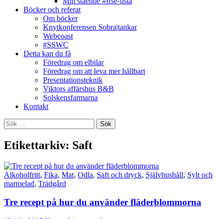
Min stående #ffse-lista
Böcker och referat
Om böcker
Knytkonferensen Sobra|tankar
Webcoast
#SSWC
Detta kan du få
Föredrag om elbilar
Föredrag om att leva mer hållbart
Presentationsteknik
Viktors affärshus B&B
Solskensfarmarna
Kontakt
Sök
efter:
Etikettarkiv: Saft
Alkoholfritt
,
Fika
,
Mat
,
Odla
,
Saft och dryck
,
Självhushåll
,
Sylt och
marmelad
,
Trädgård
Tre recept på hur du använder fläderblommorna