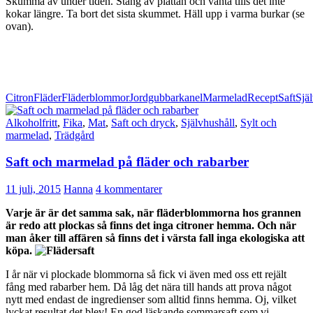
Skumma av under tiden. Stäng av plattan och vänta tills det inte
kokar längre. Ta bort det sista skummet. Häll upp i varma burkar (se
ovan).
Citron
Fläder
Fläderblommor
Jordgubbar
kanel
Marmelad
Recept
Saft
Sjä
Alkoholfritt
,
Fika
,
Mat
,
Saft och dryck
,
Självhushåll
,
Sylt och
marmelad
,
Trädgård
Saft och marmelad på fläder och rabarber
11 juli, 2015
Hanna
4 kommentarer
Varje är är det samma sak, när fläderblommorna hos grannen
är redo att plockas så finns det inga citroner hemma. Och när
man åker till affären så finns det i värsta fall inga ekologiska att
köpa.
I år när vi plockade blommorna så fick vi även med oss ett rejält
fång med rabarber hem. Då låg det nära till hands att prova något
nytt med endast de ingredienser som alltid finns hemma. Oj, vilket
lyckat resultat det blev! En god läskande sommarsaft som vi