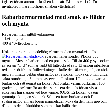
i glaset för att automatiskt få en kall saft. Blandas ca 1+2. Ett
myntablad i glaset förhöjer smaken ytterligare!
Rabarbermarmelad med smak av fläder
och mynta
Rabarbern från safttillverkningen
1 kvist mynta
400 g ”Syltsocker 1+3”
Koka rabarbern på medelhög värme med en myntakvist tills
rabarbern faller sönder. Plocka upp
myntan. Mosa rabarbern med en potatisstöt. Tillsätt 400 g syltsocker
av sorten ”1+3” som är tänkt till lättsockrad sylt. Eftersom rabarbern
redan är söt ifrån safttillverkningen skulle det säkert egentligen räcka
med att tillsätta pektin utan något extra socker. Koka ca 5 min under
sakta omrörning. Skumma av eventuellt skum. Häll upp på varma
burkar och sätt genast på locket. Jag brukar värma burkarna i 150
graders ugnsvärme för att dels sterilisera de, dels för att vissa
etiketters lim släpper vid hög värme. (OBS! Ej locken, då går
gummipackningen sönder.) Ställ sen fram burkarna och låt de
svalna något, annars börjar marmeladen koka då den hälls upp och
då bildas det luftbubblor som minskar hållbarheten.