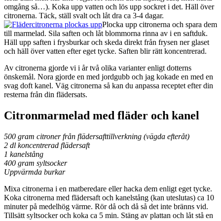
omgång så…). Koka upp vatten och lös upp sockret i det. Häll över
citronerna. Täck, ställ svalt och låt dra ca 3-4 dagar.
Plocka upp citronerna och spara dem
till marmelad. Sila saften och låt blommorna rinna av i en saftduk.
Häll upp saften i frysburkar och skeda direkt från frysen ner glaset
och häll över vatten efter eget tycke. Saften blir rätt koncentrerad.
Av citronerna gjorde vi i år två olika varianter enligt dotterns
önskemål. Nora gjorde en med jordgubb och jag kokade en med en
svag doft kanel. Väg citronerna så kan du anpassa receptet efter din
resterna från din flädersats.
Citronmarmelad med fläder och kanel
500 gram citroner från flädersafttillverkning (vägda efteråt)
2 dl koncentrerad flädersaft
1 kanelstång
400 gram syltsocker
Uppvärmda burkar
Mixa citronerna i en matberedare eller hacka dem enligt eget tycke.
Koka citronerna med flädersaft och kanelstång (kan uteslutas) ca 10
minuter på medelhög värme. Rör då och då så det inte bränns vid.
Tillsätt syltsocker och koka ca 5 min. Stäng av plattan och låt stå en