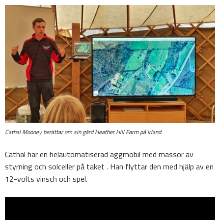
Cathal Mooney berättar om sin gård Heather Hill Farm på Irland.
Cathal har en helautomatiserad äggmobil med massor av
styrning och solceller på taket . Han flyttar den med hjälp av en
12-volts vinsch och spel.