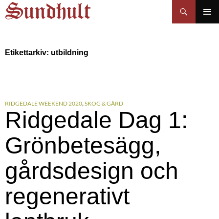
Sundhults blogg
Hoppa
Sök
till
PRIMÄR
innehåll
MENY
Etikettarkiv: utbildning
RIDGEDALE WEEKEND 2020
,
SKOG & GÅRD
Ridgedale Dag 1:
Grönbetesägg,
gårdsdesign och
regenerativt