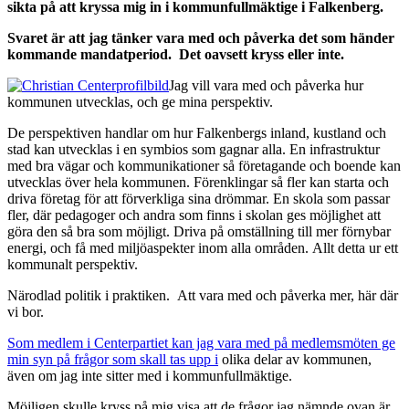
sikta på att kryssa mig in i kommunfullmäktige i Falkenberg.
Svaret är att jag tänker vara med och påverka det som händer
kommande mandatperiod. Det oavsett kryss eller inte.
Jag vill vara med och påverka hur
kommunen utvecklas, och ge mina perspektiv.
De perspektiven handlar om hur Falkenbergs inland, kustland och
stad kan utvecklas i en symbios som gagnar alla. En infrastruktur
med bra vägar och kommunikationer så företagande och boende kan
utvecklas över hela kommunen. Förenklingar så fler kan starta och
driva företag för att förverkliga sina drömmar. En skola som passar
fler, där pedagoger och andra som finns i skolan ges möjlighet att
göra den så bra som möjligt. Driva på omställning till mer förnybar
energi, och få med miljöaspekter inom alla områden. Allt detta ur ett
kommunalt perspektiv.
Närodlad politik i praktiken. Att vara med och påverka mer, här där
vi bor.
Som medlem i Centerpartiet kan jag vara med på medlemsmöten ge
min syn på frågor som skall tas upp i
olika delar av kommunen,
även om jag inte sitter med i kommunfullmäktige.
Möjligen skulle kryss på mig visa att de frågor jag nämnde ovan är