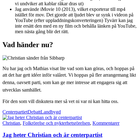
vi undviker att kablar råkar dras ut)
Jag använde iMovie 10 (2013), vilket exporterar till mp4
istället för mov. Det gjorde att ljudet blev ur synk i videon på
YouTube (efter uppladdningskonverteringen) Tyvärr kan jag
inte ersätt den med en ny film och behålla länken på YouTube,
men nästa gång blir det rätt.
Vad händer nu?
Nu har jag och Mathias visat lite vad som kan göras, och hoppas på
att det har gett idéer inför valåret. Vi hoppas på fler
arrangemang likt
denna, oavsett parti, som kan ge mer intresse att engagera sig att
utvecklas samhället.
För den som vill diskutera mer så vet ni var ni kan hitta oss.
Centerpartiet
Debatt
Landbygd
Christian
,
Folkrörelse och nykterhetsrörelsen
,
Kommentarer
Jag heter Christian och är centerpartist