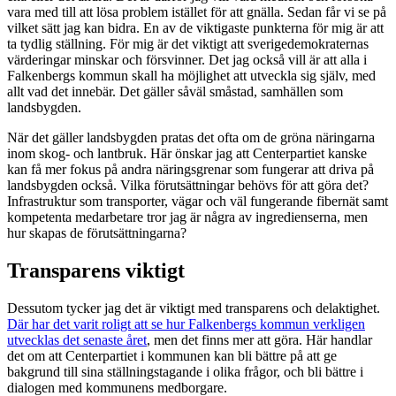
vara med till att lösa problem istället för att gnälla. Sedan får vi se på
vilket sätt jag kan bidra. En av de viktigaste punkterna för mig är att
ta tydlig ställning. För mig är det viktigt att sverigedemokraternas
värderingar minskar och försvinner. Det jag också vill är att alla i
Falkenbergs kommun skall ha möjlighet att utveckla sig själv, med
allt vad det innebär. Det gäller såväl småstad, samhällen som
landsbygden.
När det gäller landsbygden pratas det ofta om de gröna näringarna
inom skog- och lantbruk. Här önskar jag att Centerpartiet kanske
kan få mer fokus på andra näringsgrenar som fungerar att driva på
landsbygden också. Vilka förutsättningar behövs för att göra det?
Infrastruktur som transporter, vägar och väl fungerande fibernät samt
kompetenta medarbetare tror jag är några av ingredienserna, men
hur skapas de förutsättningarna?
Transparens viktigt
Dessutom tycker jag det är viktigt med transparens och delaktighet.
Där har det varit roligt att se hur Falkenbergs kommun verkligen
utvecklas det senaste året
, men det finns mer att göra. Här handlar
det om att Centerpartiet i kommunen kan bli bättre på att ge
bakgrund till sina ställningstagande i olika frågor, och bli bättre i
dialogen med kommunens medborgare.