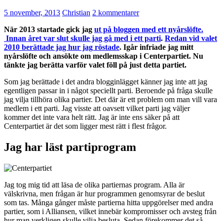
5 november, 2013
Christian
2 kommentarer
När 2013 startade gick jag
ut på bloggen med ett nyårslöfte.
Innan året var slut skulle jag gå med i ett parti
.
Redan vid valet
2010 berättade jag hur jag röstade
. Igår infriade jag mitt
nyårslöfte och ansökte om medlemsskap i Centerpartiet. Nu
tänkte jag berätta varför valet föll på just detta partiet.
Som jag berättade i det andra blogginlägget känner jag inte att jag
egentligen passar in i något speciellt parti. Beroende på fråga skulle
jag vilja tillhöra olika partier. Det där är ett problem om man vill vara
medlem i ett parti. Jag visste att oavsett vilket parti jag väljer
kommer det inte vara helt rätt. Jag är inte ens säker på att
Centerpartiet är det som ligger mest rätt i flest frågor.
Jag har läst partiprogram
Jag tog mig tid att läsa de olika partiernas program. Alla är
välskrivna, men frågan är hur programmen genomsyrar de beslut
som tas. Många gånger måste partierna hitta uppgörelser med andra
partier, som i Alliansen, vilket innebär kompromisser och avsteg från
hur man verkligen skulle vilja besluta. Sedan förekommer det så