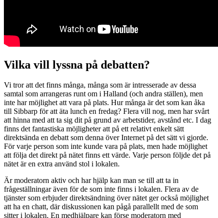
Vilka vill lyssna på debatten?
Vi tror att det finns många, många som är intresserade av dessa
samtal som arrangeras runt om i Halland (och andra ställen), men
inte har möjlighet att vara på plats. Hur många är det som kan åka
till Sibbarp för att äta lunch en fredag? Flera vill nog, men har svårt
att hinna med att ta sig dit på grund av arbetstider, avstånd etc. I dag
finns det fantastiska möjligheter att på ett relativt enkelt sätt
direktsända en debatt som denna över Internet på det sätt vi gjorde.
För varje person som inte kunde vara på plats, men hade möjlighet
att följa det direkt på nätet finns ett värde. Varje person följde det på
nätet är en extra använd stol i lokalen.
Är moderatorn aktiv och har hjälp kan man se till att ta in
frågeställningar även för de som inte finns i lokalen. Flera av de
tjänster som erbjuder direktsändning över nätet ger också möjlighet
att ha en chatt, där diskussionen kan pågå parallellt med de som
sitter i lokalen. En medhjälpare kan förse moderatorn med