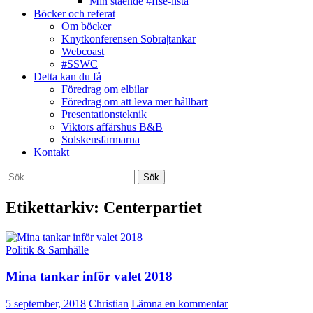
Min stående #ffse-lista
Böcker och referat
Om böcker
Knytkonferensen Sobra|tankar
Webcoast
#SSWC
Detta kan du få
Föredrag om elbilar
Föredrag om att leva mer hållbart
Presentationsteknik
Viktors affärshus B&B
Solskensfarmarna
Kontakt
Sök
efter:
Etikettarkiv: Centerpartiet
Politik & Samhälle
Mina tankar inför valet 2018
5 september, 2018
Christian
Lämna en kommentar