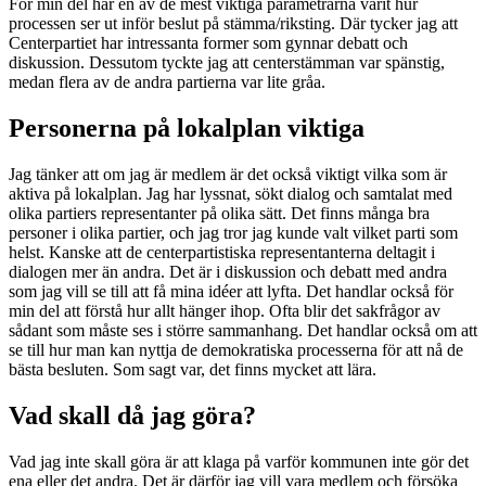
För min del har en av de mest viktiga parametrarna varit hur
processen ser ut inför beslut på stämma/riksting. Där tycker jag att
Centerpartiet har intressanta former som gynnar debatt och
diskussion. Dessutom tyckte jag att centerstämman var spänstig,
medan flera av de andra partierna var lite gråa.
Personerna på lokalplan viktiga
Jag tänker att om jag är medlem är det också viktigt vilka som är
aktiva på lokalplan. Jag har lyssnat, sökt dialog och samtalat med
olika partiers representanter på olika sätt. Det finns många bra
personer i olika partier, och jag tror jag kunde valt vilket parti som
helst. Kanske att de centerpartistiska representanterna deltagit i
dialogen mer än andra. Det är i diskussion och debatt med andra
som jag vill se till att få mina idéer att lyfta. Det handlar också för
min del att förstå hur allt hänger ihop. Ofta blir det sakfrågor av
sådant som måste ses i större sammanhang. Det handlar också om att
se till hur man kan nyttja de demokratiska processerna för att nå de
bästa besluten. Som sagt var, det finns mycket att lära.
Vad skall då jag göra?
Vad jag inte skall göra är att klaga på varför kommunen inte gör det
ena eller det andra. Det är därför jag vill vara medlem och försöka