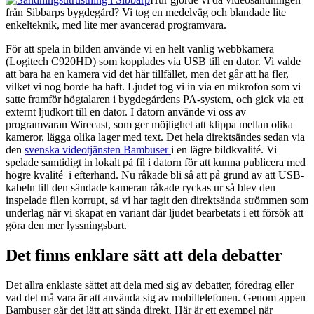
från Sibbarps bygdegård? Vi tog en medelväg och blandade lite
enkelteknik, med lite mer avancerad programvara.
För att spela in bilden använde vi en helt vanlig webbkamera
(Logitech C920HD) som kopplades via USB till en dator. Vi valde
att bara ha en kamera vid det här tillfället, men det går att ha fler,
vilket vi nog borde ha haft. Ljudet tog vi in via en mikrofon som vi
satte framför högtalaren i bygdegårdens PA-system, och gick via ett
externt ljudkort till en dator. I datorn använde vi oss av
programvaran Wirecast, som ger möjlighet att klippa mellan olika
kameror, lägga olika lager med text. Det hela direktsändes sedan via
den
svenska videotjänsten Bambuser
i en lägre bildkvalité. Vi
spelade samtidigt in lokalt på fil i datorn för att kunna publicera med
högre kvalité i efterhand. Nu råkade bli så att på grund av att USB-
kabeln till den sändade kameran råkade ryckas ur så blev den
inspelade filen korrupt, så vi har tagit den direktsända strömmen som
underlag när vi skapat en variant där ljudet bearbetats i ett försök att
göra den mer lyssningsbart.
Det finns enklare sätt att dela debatter
Det allra enklaste sättet att dela med sig av debatter, föredrag eller
vad det må vara är att använda sig av mobiltelefonen. Genom appen
Bambuser går det lätt att sända direkt. Här är ett exempel när