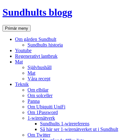
Hoppa
Sundhults blogg
till
innehåll
Sök
Primär meny
Om gården Sundhult
Sundhults historia
Youtube
Regenerativt lantbruk
Mat
Självhushåll
Mat
Våra recept
Teknik
Om elbilar
Om solceller
Panna
Om Ubiquiti UniFi
Om 1Password
1-wirenätverk
Sundhults 1-wirereferens
Så här ser 1-wirenätverket ut i Sundhult
Om Twitter