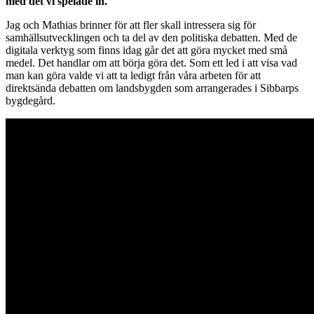
med det vi spelade in.
Jag och Mathias brinner för att fler skall intressera sig för
samhällsutvecklingen och ta del av den politiska debatten. Med de
digitala verktyg som finns idag går det att göra mycket med små
medel. Det handlar om att börja göra det. Som ett led i att visa vad
man kan göra valde vi att ta ledigt från våra arbeten för att
direktsända debatten om landsbygden som arrangerades i Sibbarps
bygdegård.