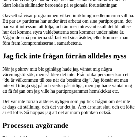
klart lokala skillnader beroende på regionala förutsättningar.
Oavsett så visar programmen vilken inriktning medlemmarna vill ha.
Ett par av partierna har under året arbetat om sina partiprogram, det
har varit intressant att följa, och än mer intressant skall det bli att se
hur det komma styra valdebatterna som kommer under nästa år.
Vågar de små partierna stå fast vid sina åsikter, eller kommer man
föra fram kompromisserna i samarbetena.
Jag fick inte frågan förrän alldeles nyss
När jag skrev mitt blogginlägg hade jag väntat mig några
värvningsförsök, men så blev det inte. Från olika personer kom ett
”du är välkommen till oss när du bestämt dig”. Jag förstår att man
inte vill tränga sig på och verka påstridiga, men jag hade väntat mig
att få frågan om jag ville ha partiprogrammet hemskickat etc.
Det var inte förrän alldeles nyligen som jag fick frågan om det inte
är dags att ställning, och det var det ju. Året är snart slut, och ett löfte
är ett löfte. Så hoppas jag att det är inom politiken också.
Processen avgörande