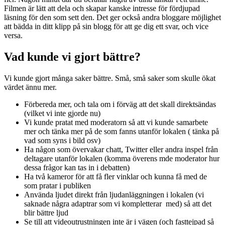
Filmen är lätt att dela och skapar kanske intresse för fördjupad
läsning för den som sett den. Det ger också andra bloggare möjlighet
att bädda in ditt klipp på sin blogg för att ge dig ett svar, och vice
versa.
Vad kunde vi gjort bättre?
Vi kunde gjort många saker bättre. Små, små saker som skulle ökat
värdet ännu mer.
Förbereda mer, och tala om i förväg att det skall direktsändas
(vilket vi inte gjorde nu)
Vi kunde pratat med moderatorn så att vi kunde samarbete
mer och tänka mer på de som fanns utanför lokalen ( tänka på
vad som syns i bild osv)
Ha någon som övervakar chatt, Twitter eller andra inspel från
deltagare utanför lokalen (komma överens mde moderator hur
dessa frågor kan tas in i debatten)
Ha två kameror för att få fler vinklar och kunna få med de
som pratar i publiken
Använda ljudet direkt från ljudanläggningen i lokalen (vi
saknade några adaptrar som vi kompletterar med) så att det
blir bättre ljud
Se till att videoutrustningen inte är i vägen (och fasttejpad så