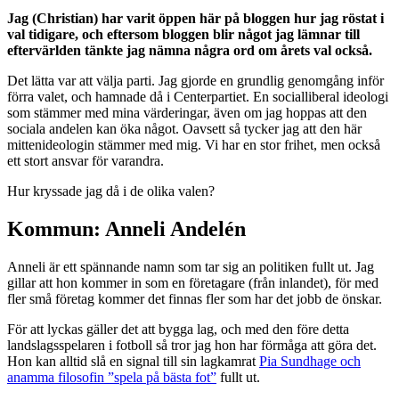
Jag (Christian) har varit öppen här på bloggen hur jag röstat i
val tidigare, och eftersom bloggen blir något jag lämnar till
eftervärlden tänkte jag nämna några ord om årets val också.
Det lätta var att välja parti. Jag gjorde en grundlig genomgång inför
förra valet, och hamnade då i Centerpartiet. En socialliberal ideologi
som stämmer med mina värderingar, även om jag hoppas att den
sociala andelen kan öka något. Oavsett så tycker jag att den här
mittenideologin stämmer med mig. Vi har en stor frihet, men också
ett stort ansvar för varandra.
Hur kryssade jag då i de olika valen?
Kommun: Anneli Andelén
Anneli är ett spännande namn som tar sig an politiken fullt ut. Jag
gillar att hon kommer in som en företagare (från inlandet), för med
fler små företag kommer det finnas fler som har det jobb de önskar.
För att lyckas gäller det att bygga lag, och med den före detta
landslagsspelaren i fotboll så tror jag hon har förmåga att göra det.
Hon kan alltid slå en signal till sin lagkamrat
Pia Sundhage och
anamma filosofin ”spela på bästa fot”
fullt ut.