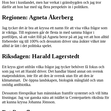
Hon bor i kustlandet, men har verkat i gränsbygden och jag tror
därför att hon har med sig flera perspektiv in i politiken.
Regionen: Agneta Åkerberg
Jag tycker det är bra att kryssa ett namn för att visa vilka frågor som
är viktiga. Till regionen går de flesta in med samma frågor i
portföljen, så att valet föll på Agneta beror på att jag vet att hon alltid
förbereder sig till 100% och dessutom driver sina åsikter vilket inte
alltid är lätt i det politiska spelet.
Riksdagen: Harald Lagerstedt
Ett kryss gjort utifrån vilka frågor jag tycker behöver få fokus och
som jag vet att Harald driver. Det handlar bland annat om svensk
matproduktion, inte för att den är svensk utan för att den är
klimatsmart. De öppna landskapen, biologisk mångfald och utan
onödig antibiotika.
Dessutom förespråkar han människan framför systemet och vill hitta
lösningar. Jag var ganska nära att istället ta Centerpartiets rikslista för
att kunna kryssa Johanna Jönsson.