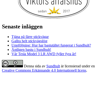
Senaste inläggen
Tjäna på färre stickvägar
Gallra helt stickvägslöst
Uppföljning: Hur har bastutältet fungerat i Sundhult?
Äntligen bastu i Sundhult!
Vår Tesla Model 3 LR AWD fyller fyra år!
Denna sida
av
Sundhult
är licensierad under en
Creative Commons Erkännande 4.0 Internationell licens
.