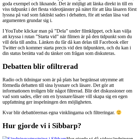
goda exempel och liknande. Det är möjligt att länka direkt in till en
viss tidpunkt i det flesta videotjänster på nätet för att låta läsaren först
lyssna på vad som faktiskt sades i debatten, för att sedan läsa vad
argumenten grundar sig i.
I YouTube klickar man på ”Dela” under filmklippet, och kan välja
att kryssa i rutan ”Starta vid” när filmen är på den tidpunkt som du
vill dela till andra. Länken du får då kan delas till Facebook eller
Twitter och kommer starta precis vid den tidpunkten, och du kan i
din status berätta vad du tänker om frågan som diskuteras.
Debatten blir ofiltrerad
Radio och tidningar som är på plats har begränsat utrymme att
förmedla debatten till sina lyssnare och läsare. Det gör att
informationen troligen blir något filtrerad. Blir det diskussioner om
vad som sades, eller om en lyssnare/läsare vill skapa sig en egen
uppfattning ger inspelningen den möjligheten.
Kvar blir debattörernas egna vinklingarna och filtreringar.
Hur gjorde vi i Sibbarp?
Hur gjorde vi då videosändningen