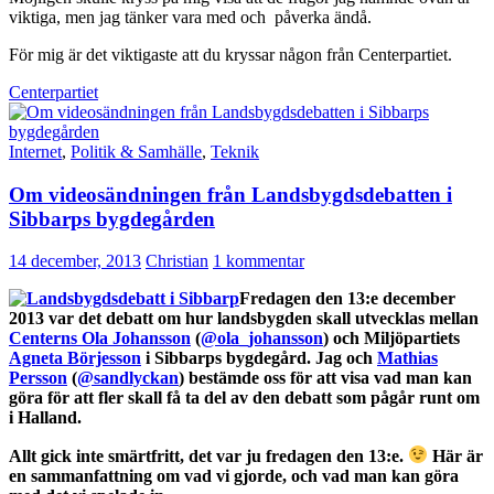
viktiga, men jag tänker vara med och påverka ändå.
För mig är det viktigaste att du kryssar någon från Centerpartiet.
Centerpartiet
Internet
,
Politik & Samhälle
,
Teknik
Om videosändningen från Landsbygdsdebatten i
Sibbarps bygdegården
14 december, 2013
Christian
1 kommentar
Fredagen den 13:e december
2013 var det debatt om hur landsbygden skall utvecklas mellan
Centerns Ola Johansson
(
@ola_johansson
) och Miljöpartiets
Agneta Börjesson
i Sibbarps bygdegård. Jag och
Mathias
Persson
(
@sandlyckan
) bestämde oss för att visa vad man kan
göra för att fler skall få ta del av den debatt som pågår runt om
i Halland.
Allt gick inte smärtfritt, det var ju fredagen den 13:e.
Här är
en sammanfattning om vad vi gjorde, och vad man kan göra