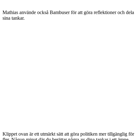
Mathias använde också Bambuser för att göra reflektioner och dela
sina tankar.
Klippet ovan är ett utmärkt sätt att göra politiken mer tillgänglig för
fler. Någon minut där du berättar några av dina tankar i ett ämne.