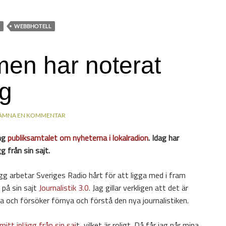
WEBBHOTELL
en har noterat
gg
ÄMNA EN KOMMENTAR
ing
publiksamtalet om nyheterna i lokalradion
. Idag har
g från sin sajt.
gg arbetar Sveriges Radio hårt för att ligga med i fram
 på sin sajt
Journalistik 3.0
. Jag gillar verkligen att det är
va och försöker förnya och förstå den nya journalistiken.
l mitt inlägg från sin saj
t, vilket är roligt. Då får jag når mina