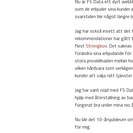
Nu är FS Data ett dyrt webbh
som de erbjuder sina kunder 
svarstiden blir något längre 
Jag har också insett att det
rekommendationer har gått t
flest
Strongbox
. Det saknas 
förändra sina erbjudande fö
stora prisskillnaden mellan h
vilken hårdvara som verkligen 
kunder att välja rätt tjänste
Jag har varit nöjd med FS Dat
hjälp med återställning av ba
fungerat bra under mina nio å
Nu blir det 10-årsjubileum o
för mig.