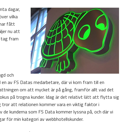
anta dagar,
över vilka
har fått
ljer nu att
 tag fram
ingd och
en av FS Datas medarbetare, där vi kom fram till en
uppfattningen om att mycket är på gång, framför allt vad det
kus på trogna kunder. Idag är det relativt lätt att flytta sig
g tror att relationen kommer vara en viktig faktor i
av de kunderna som FS Data kommer lyssna på, och där vi
gar för min kategori av webbhotellskunder.