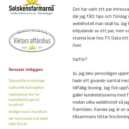
Det har varit ett par intress
där jag fått tips och förslag 
webbhotell man skall ha. Jag 
erbjudande av ett par, men vä
stanna kvar hos FS Data ett
över.
Varför?
Senaste inläggen
Jo, jag blev personligen uppr
hade ett givande samtal med 
Tjäna på färre stickvägar
tillfällig lösning. Jag fick 
Gallra helt stickvägslöst
gäller kundrelationerna med fo
Uppföljning: Hur har
bastutältet fungerat i
mellan olika webbhotell så ja
Sundhult?
framtiden. Kanske jag är en 
Äntligen bastu i Sundhult!
tillsammans hittar bra lösnin
Vår Tesla Model 3 LR AWD
fyller fyra år!