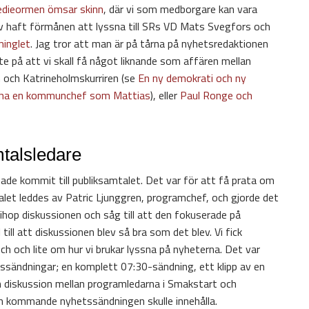
 Medieormen ömsar skinn
, där vi som medborgare kan vara
lv haft förmånen att lyssna till SRs VD Mats Svegfors och
minglet
. Jag tror att man är på tårna på nyhetsredaktionen
nte på att vi skall få något liknande som affären mellan
och Katrineholmskurriren (se
En ny demokrati och ny
så ha en kommunchef som Mattias
), eller
Paul Ronge och
mtalsledare
 hade kommit till publiksamtalet. Det var för att få prata om
alet leddes av Patric Ljunggren, programchef, och gjorde det
 ihop diskussionen och såg till att den fokuserade på
till att diskussionen blev så bra som det blev. Vi fick
ch och lite om hur vi brukar lyssna på nyheterna. Det var
tssändningar; en komplett 07:30-sändning, ett klipp av en
 diskussion mellan programledarna i Smakstart och
 kommande nyhetssändningen skulle innehålla.