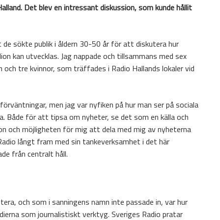
lland. Det blev en intressant diskussion, som kunde hållit
 de sökte publik i åldern 30-50 år för att diskutera hur
dion kan utvecklas. Jag nappade och tillsammans med sex
 och tre kvinnor, som träffades i Radio Hallands lokaler vid
 förväntningar, men jag var nyfiken på hur man ser på sociala
rna. Både för att tipsa om nyheter, se det som en källa och
on och möjligheten för mig att dela med mig av nyheterna
s Radio långt fram med sin tankeverksamhet i det här
de från centralt håll.
utera, och som i sanningens namn inte passade in, var hur
dierna som journalistiskt verktyg. Sveriges Radio pratar