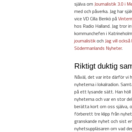
själva om
Journalistik 3.0 i
med och påverka. Jag har sjä
vice VD Cilla Benkö på
Vinter
hos Radio Halland. Jag tror i
kommunchefen i Katrineholm 
journalistik
och
Jag vill ock
Södermanlands Nyheter
.
Riktigt duktig sa
Nåväl, det var inte därför vi
nyheterna i lokalradion. Samt
på ett lysande sätt. Han höll
nyheterna och var en stor del 
berätta kort om oss själva, o
förberett tre klipp från nyhe
granskande nyhet och sist en
nyhetsuppläsaren om vad den