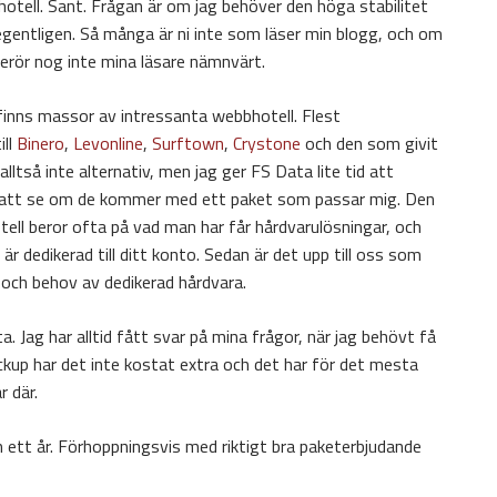
otell. Sant. Frågan är om jag behöver den höga stabilitet
egentligen. Så många är ni inte som läser min blogg, och om
berör nog inte mina läsare nämnvärt.
 finns massor av intressanta webbhotell. Flest
ill
Binero
,
Levonline
,
Surftown
,
Crystone
och den som givit
alltså inte alternativ, men jag ger FS Data lite tid att
r att se om de kommer med ett paket som passar mig. Den
otell beror ofta på vad man har får hårdvarulösningar, och
är dedikerad till ditt konto. Sedan är det upp till oss som
r och behov av dedikerad hårdvara.
a. Jag har alltid fått svar på mina frågor, när jag behövt få
ckup har det inte kostat extra och det har för det mesta
r där.
m ett år. Förhoppningsvis med riktigt bra paketerbjudande