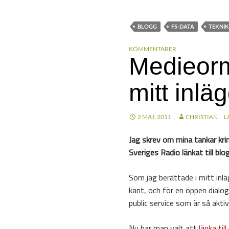
BLOGG
FS-DATA
TEKNIK
KOMMENTARER
Medieorm
mitt inlä
2 MAJ, 2011
CHRISTIAN
L
Jag skrev om mina tankar kr
Sveriges Radio länkat till blog
Som jag berättade i mitt inlä
kant, och för en öppen dialog
public service som är så akti
Nu har man valt att
länka til