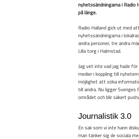
nyhetssändningarna i Radio Ha
på länge.
Radio Halland gick ut med att
nyhetssändningarna i lokalra
andra personer, tre andra män
Lilla torg i Halmstad.
Jag vet inte vad jag hade för
medier i koppling till nyhete
möjlighet att söka informati
till andra. Nu ligger Sverige
området och blir säkert pusha
Journalistik 3.0
En sak som vi inte hann disk
man tänker sig de sociala me