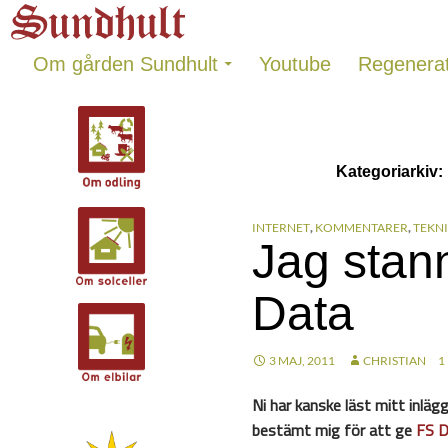
Sundhults blogg
Hoppa
Sök
till
innehåll
Om gården Sundhult
Youtube
Regenerat
Kategoriarkiv
INTERNET
,
KOMMENTARER
,
TEKN
Jag stan
Data
3 MAJ, 2011
CHRISTIAN
1
Ni har kanske läst mitt inläg
bestämt mig för att ge
FS D